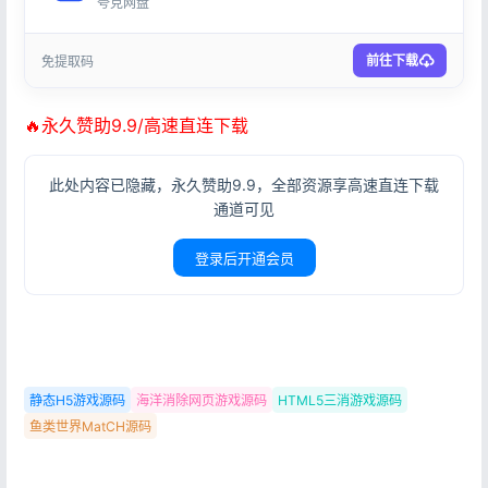
夸克网盘
前往下载
免提取码
🔥永久赞助9.9/高速直连下载
登录
此处内容已隐藏，永久赞助9.9，全部资源享高速直连下载
没有账号？立即注册
通道可见
登录后开通会员
记住登录
忘记密码?
登录
静态H5游戏源码
海洋消除网页游戏源码
HTML5三消游戏源码
用户协议
隐私政策
鱼类世界MatCH源码