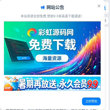
网站公告
本站资源全部免费,赞助9.9享高速下载通道！
首页
>
源码资源
>
游戏娱乐
>
鱼类世界MatCH HTML5全屏PC页游源码 海
鱼类世界MatCH HTML5全屏PC页游源码 海洋三
消网页游戏完整源码
彩虹源码网
2026-06-29
8阅读
源码简介
鱼类世界MatCH是一款海洋主题三消类HTML5网页游戏源
码，纯前端开发无需数据库、无需PHP后端，专为PC端全屏
游玩打造，属于经典Match3消除玩法页游，打开浏览器即可
直接运行，可搭建游戏站点、内嵌网站、做流量变现站点、
立即赞助
前端学习二开素材，适配PC电脑端全屏体验，画面为精致深
海海底画风，动态鱼群动画+水波特效，游玩流畅无卡顿。