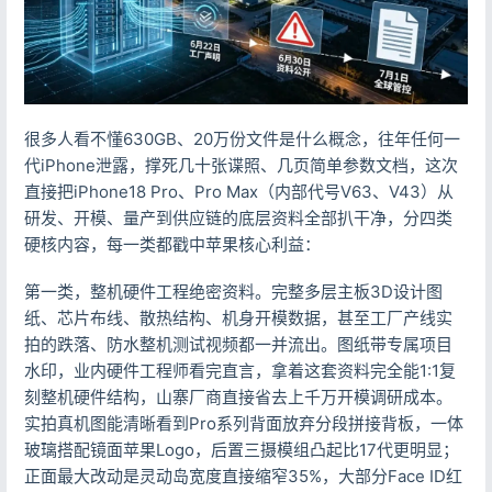
很多人看不懂630GB、20万份文件是什么概念，往年任何一
代iPhone泄露，撑死几十张谍照、几页简单参数文档，这次
直接把iPhone18 Pro、Pro Max（内部代号V63、V43）从
研发、开模、量产到供应链的底层资料全部扒干净，分四类
硬核内容，每一类都戳中苹果核心利益：
第一类，整机硬件工程绝密资料。完整多层主板3D设计图
纸、芯片布线、散热结构、机身开模数据，甚至工厂产线实
拍的跌落、防水整机测试视频都一并流出。图纸带专属项目
水印，业内硬件工程师看完直言，拿着这套资料完全能1:1复
刻整机硬件结构，山寨厂商直接省去上千万开模调研成本。
实拍真机图能清晰看到Pro系列背面放弃分段拼接背板，一体
玻璃搭配镜面苹果Logo，后置三摄模组凸起比17代更明显；
正面最大改动是灵动岛宽度直接缩窄35%，大部分Face ID红