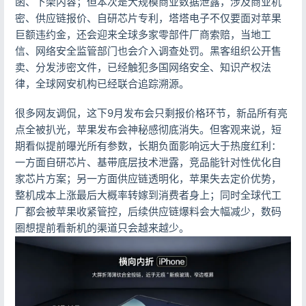
函、下架内容；但本次是大规模商业数据泄露，涉及商业机
密、供应链报价、自研芯片专利，塔塔电子不仅要面对苹果
巨额违约金，还会迎来全球多家零部件厂商索赔，当地工
信、网络安全监管部门也会介入调查处罚。黑客组织公开售
卖、分发涉密文件，已经触犯多国网络安全、知识产权法
律，全球网安机构已经联合追踪溯源。
很多网友调侃，这下9月发布会只剩报价格环节，新品所有亮
点全被扒光，苹果发布会神秘感彻底消失。但客观来说，短
期看似提前曝光所有参数，长期负面影响远大于热度红利：
一方面自研芯片、基带底层技术泄露，竞品能针对性优化自
家芯片方案；另一方面供应链透明化，苹果失去定价优势，
整机成本上涨最后大概率转嫁到消费者身上；同时全球代工
厂都会被苹果收紧管控，后续供应链爆料会大幅减少，数码
圈想提前看新机的渠道只会越来越少。