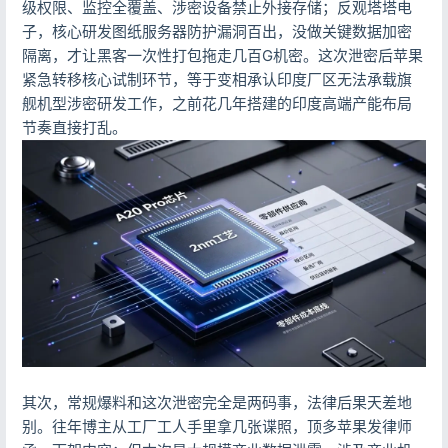
级权限、监控全覆盖、涉密设备禁止外接存储；反观塔塔电
子，核心研发图纸服务器防护漏洞百出，没做关键数据加密
隔离，才让黑客一次性打包拖走几百G机密。这次泄密后苹果
紧急转移核心试制环节，等于变相承认印度厂区无法承载旗
舰机型涉密研发工作，之前花几年搭建的印度高端产能布局
节奏直接打乱。
登录
没有账号？立即注册
记住登录
忘记密码?
登录
其次，常规爆料和这次泄密完全是两码事，法律后果天差地
别。往年博主从工厂工人手里拿几张谍照，顶多苹果发律师
用户协议
隐私政策