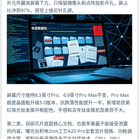
外元件藏进屏幕下方，只保留摄像头和点阵投影开孔，屏占
比冲到97%，视觉上接近针孔屏。
屏幕尺寸维持6.3英寸Pro、6.9英寸Pro Max不变，Pro Max
超瓷晶面板升级5.0版本，抗跌落性能提升一半，新增勃艮第
红哑光钛金属中框配色，手感和去年钛金属机型差异不大。
第二类，自研芯片底层核心文档，也是苹果最不能接受泄露
的内容。曝光台积电2nm工艺A20 Pro全套流片规格、功耗调
度方案，搭配全新晶圆级多芯片封装技术，CPU、GPU、