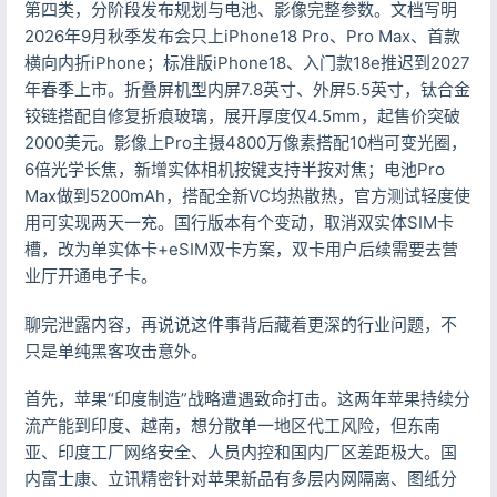
第四类，分阶段发布规划与电池、影像完整参数。文档写明
2026年9月秋季发布会只上iPhone18 Pro、Pro Max、首款
横向内折iPhone；标准版iPhone18、入门款18e推迟到2027
年春季上市。折叠屏机型内屏7.8英寸、外屏5.5英寸，钛合金
铰链搭配自修复折痕玻璃，展开厚度仅4.5mm，起售价突破
2000美元。影像上Pro主摄4800万像素搭配10档可变光圈，
6倍光学长焦，新增实体相机按键支持半按对焦；电池Pro
Max做到5200mAh，搭配全新VC均热散热，官方测试轻度使
用可实现两天一充。国行版本有个变动，取消双实体SIM卡
槽，改为单实体卡+eSIM双卡方案，双卡用户后续需要去营
业厅开通电子卡。
聊完泄露内容，再说说这件事背后藏着更深的行业问题，不
只是单纯黑客攻击意外。
首先，苹果“印度制造”战略遭遇致命打击。这两年苹果持续分
流产能到印度、越南，想分散单一地区代工风险，但东南
亚、印度工厂网络安全、人员内控和国内厂区差距极大。国
内富士康、立讯精密针对苹果新品有多层内网隔离、图纸分