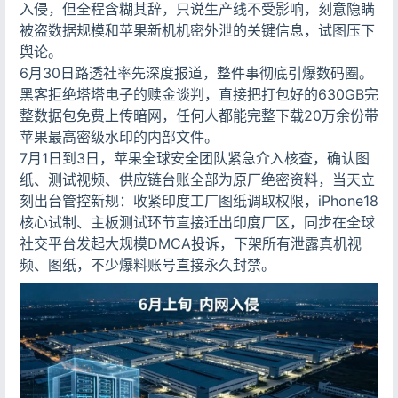
入侵，但全程含糊其辞，只说生产线不受影响，刻意隐瞒
被盗数据规模和苹果新机机密外泄的关键信息，试图压下
舆论。
6月30日路透社率先深度报道，整件事彻底引爆数码圈。
黑客拒绝塔塔电子的赎金谈判，直接把打包好的630GB完
整数据包免费上传暗网，任何人都能完整下载20万余份带
苹果最高密级水印的内部文件。
7月1日到3日，苹果全球安全团队紧急介入核查，确认图
纸、测试视频、供应链台账全部为原厂绝密资料，当天立
刻出台管控新规：收紧印度工厂图纸调取权限，iPhone18
核心试制、主板测试环节直接迁出印度厂区，同步在全球
社交平台发起大规模DMCA投诉，下架所有泄露真机视
频、图纸，不少爆料账号直接永久封禁。