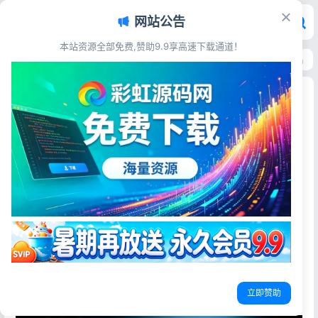
网站公告
本站资源全部免费,赞助9.9享高速下载通道！
首页
>
站长资讯
>
iPhone18史诗级泄密！印度工厂630GB机密文件全流出
iPhone18史诗级泄密！印度工厂630GB机密文件
全流出
彩虹源码网
2026-07-06
更新于2026-07-06
32阅读
史诗级泄密炸穿苹果防线：iPhone18全套机密从印度工厂流
出，这次不只是谍照那么简单
最近数码圈所有人都在刷同一件事，刷到凌晨还在翻暗网流
出的文件。往年iPhone爆料顶多是博主发几张模糊渲染图、
供应链随口传几句参数，真假对半分；但这次iPhone18泄密
完全是另一个量级，说是苹果成立以来最严重的一次供应链
立即赞助
事故一点不夸张。