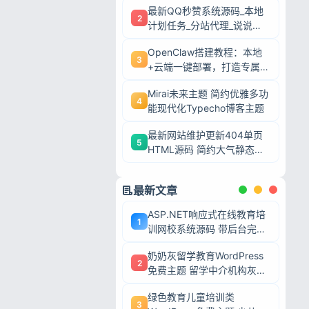
最新QQ秒赞系统源码_本地
2
计划任务_分站代理_说说赞
评自助下单平台
OpenClaw搭建教程：本地
3
+云端一键部署，打造专属AI
智能体
Mirai未来主题 简约优雅多功
4
能现代化Typecho博客主题
最新网站维护更新404单页
5
HTML源码 简约大气静态模
板
最新文章
ASP.NET响应式在线教育培
1
训网校系统源码 带后台完整
网课教学平台可二次开发
奶奶灰留学教育WordPress
2
免费主题 留学中介机构灰色
调wp网站模板
忘记密码?
绿色教育儿童培训类
3