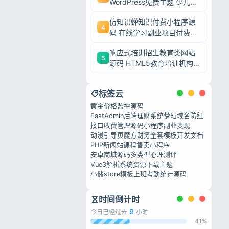
WordPress免费主题 少儿培
训机构网站模板
仿知识蝉知识付费小程序源
4
码 在线学习副业项目付费系
私政策
统源码
响应式培训招生教育类网站
5
源码 HTML5教育培训机构
织梦模板
标签云
黄金价格监控源码
FastAdmin后端理财系统
梦幻域名防红
接口收费管理源码
小程序副业变现
动漫引导页
魔方财务全套模板
开发文档
PHP新闻站
课程售卖小程序
安卓商城源码
多类型心理测评
Vue3解析系统
资源下载主题
小储store模板
上班考勤统计源码
时间倒计时
9
今日已经过去
小时
41%