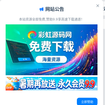
首页
源码资
网站公告
本站资源全部免费,赞助9.9享高速下载通道！
首页
>
标签：iPhone18Pro参数
标签：iPhone18Pro参数
站长资讯
iPhone18史诗级泄密！印度工厂
630GB机密文件全流出
史诗级泄密炸穿苹果防线：iPhone18
全套机密从印度工厂流出，这次不只
苹果供应链泄露
iPhone18Pro参数
苹果印度工厂泄密
是谍照那么简单 最近数码圈所有人都
在刷同一件事，刷到凌晨还在翻暗网
彩虹源码网
2026-07-06
31
0
流出的文件。往年iPhone爆料顶多是
博主发几张模糊渲染图、供应链随口
传几句参数，真假对半分；但这次i...
立即赞助