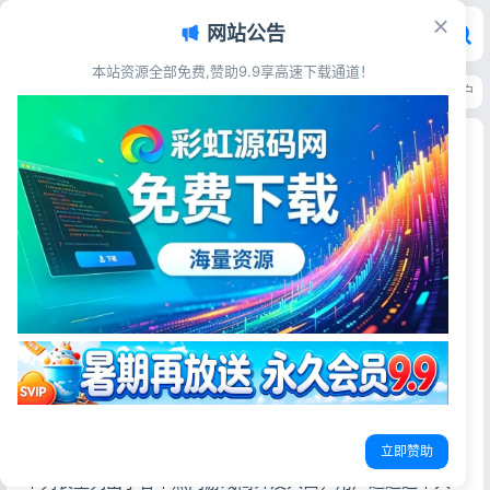
网站公告
本站资源全部免费,赞助9.9享高速下载通道！
首页
>
源码资源
>
聊天通讯
>
三端互通IM即时通讯系统源码 H5安卓IOS客
三端互通IM即时通讯系统源码 H5安卓IOS客户端
带红包转账朋友圈附视频教程
彩虹源码网
2026-07-08
43阅读
源码简介
即时通讯IM系统（H5+安卓+IOS)客户端 支持红包转账 朋友
圈 群聊和群聊红包 收藏功能 语音相册 视频通话 附视频教程
项目是开发一款社交APP,具体的参考QQ、微信上的功能，与
立即赞助
QQ、微信不同的地方在于此项目有一栏游戏专区列表，在这
个列表里列出了各个热门游戏简介及入口，用户通过这个入