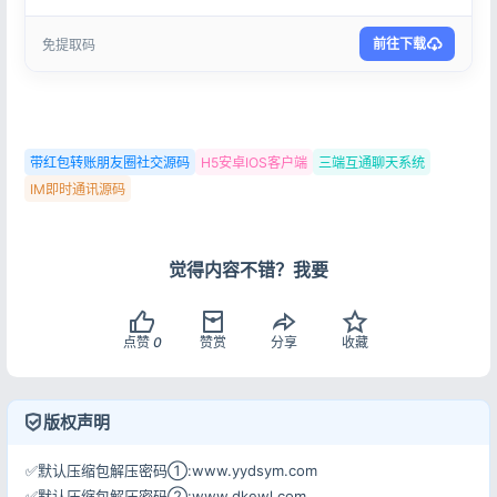
前往下载
免提取码
带红包转账朋友圈社交源码
H5安卓IOS客户端
三端互通聊天系统
IM即时通讯源码
觉得内容不错？我要
点赞
0
赞赏
分享
收藏
版权声明
✅默认压缩包解压密码①:www.yydsym.com
✅默认压缩包解压密码②:www.dkewl.com