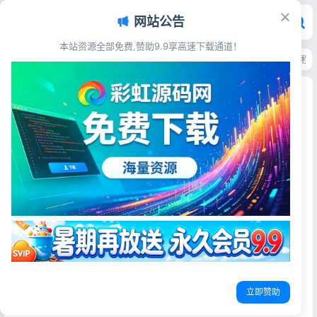
网站公告
本站资源全部免费,赞助9.9享高速下载通道！
首页
>
源码资源
>
交友直播
>
全新三天情侣系统H5源码 自动匹配脱单交友程
全新三天情侣系统H5源码 自动匹配脱单交友程序
附完整搭建教程
彩虹源码网
2026-07-08
22阅读
源码简介
全新三天情侣系统源码H5版本 附搭建教程
最新脱离公众号版本，使用短信宝短信登入，支付对接易支
付，方便接入，自动匹配成功，由短信通知
立即赞助
程序特色