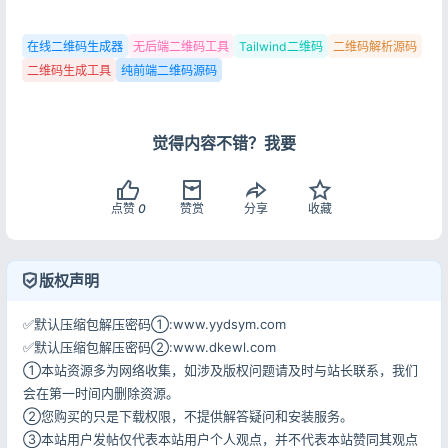
在线二维码生成器
无后端二维码工具
Tailwind二维码
二维码解析源码
二维码生成工具
纯前端二维码源码
觉得内容不错？我要
点赞
0
赞赏
分享
收藏
登录
没有账号？立即注册
版权声明
✅默认压缩包解压密码①:www.yydsym.com
✅默认压缩包解压密码②:www.dkewl.com
记住登录
忘记密码?
①本站资源多为网络收集，如涉及版权问题请及时与站长联系，我们
会在第一时间内删除资源。
登录
②您购买的只是下载权限，不提供解答疑问和安装服务。
③本站用户发帖仅代表本站用户个人观点，并不代表本站赞同其观点
用户协议
隐私政策