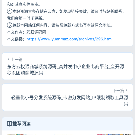
和对其真实性负责。
④本站资源大多存储在云盘，如发现链接失效，请及时与站长联系，
我们会第一时间更新。
⑤转载本网站任何内容，请按照转载方式书写本站原文地址。
本文作者：彩虹源码网
本文链接：
https://www.yuanmaz.com/archives/296.html
上一篇
东方云权通商城系统源码_高并发中小企业电商平台_全开源
秒杀团购商城源码
下一篇
轻量化小号分发系统源码_卡密分发网站_IP限制领取工具源
码
推荐阅读