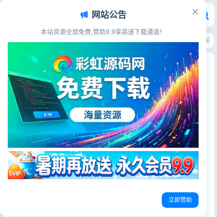
网站公告
本站资源全部免费,赞助9.9享高速下载通道！
首页
>
源码资源
>
其他源码
>
纯前端二维码生成解析工具_无后端二维码源码_Ta
纯前端二维码生成解析工具_无后端二维码源码
_Tailwind响应式在线二维码工具
彩虹源码网
2026-03-13
33阅读
{x}
源码简介
🧩 纯前端二维码生成解析工具源码 | 无后端即用版
这是一款无需后端、开箱即用的纯前端二维码生成与解析工
具，采用 HTML + Tailwind CSS + JavaScript 技术栈开发，
本地直接打开即可运行，部署零成本。
立即赞助
✨ 核心功能