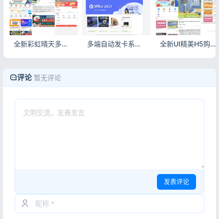
全新彩虹晴天多功能系统源码 知识付费虚拟商城全套源码稳定可用
多端自动发卡系统源码 免签支付售卡平台Thinkphp+VUW+NUXT
全新UI精美H5购物商城系统源码 对接易支付全套源码首发
评论
暂无评论
发表评论