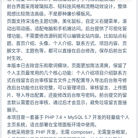
前台界面采用玻璃拟态、轻科技风格和流畅动效设计，整体
观感比较简洁高级，不是那种廉价模板风。
页面支持深浅色主题切换，美化鼠标，自定义右键菜单，滚
动出现动画，适配电脑和手机端访问。后台提供了可视化管
理功能，不需要修改源码就可以编辑全站内容。比如站点标
题、首页介绍、头像、个人介绍、联系方式、项目内容、页
脚文字、主题色等，都可以直接在后台修改，保存后前台实
时生效。
本版本已去除音乐和歌词模块，页面更加简洁清爽，保留了
个人主页最常用的几个核心功能：个人介绍项目介绍联系方
式在线留言后台审核留言文件上传配置导入导出后台账号修
改后台功能也比较完整，可以管理项目、审核留言、上传图
片、导入导出配置，还能修改后台账号密码。前台提交的留
言默认需要后台审核，通过后才会显示，避免垃圾留言直接
展示。
本项目是一套基于 PHP 7.4 + MySQL 5.7 开发的轻量级个人
主页系统，适合部署在宝塔面板环境中使用。
系统采用原生 PHP 开发，无需 composer，无需复杂框架，