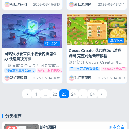
网流量赛道正在发生颠覆性结构
官宣AI摘要功能迭代升级，新版
彩虹源码网
2026-06-15
11
彩虹源码网
2026-06-15
17
性洗牌，不再是传统搜索引擎之
阿拉丁AI摘要正式上线，新增权
间的流量争夺，而是AI搜索与传
威来源标注、发布时间溯源两大
统搜索的时代交替。最新行业数
核心能力。这次升级并非简单的
据显示，截至6月，文心一言、
界面微调，而是百度针对AI搜索
豆包...
乱象、信...
记住登录
忘记密码?
游戏娱乐
登录
技术教程
Cocos Creator花园农场小游戏
网站只收录首页不收录内页怎么
源码 完整可运营带教程
用户协议
隐私政策
办 快速解决方法
源码简介 Cocos Creator开发
百度只收录个首页？内页零收
的花园农场经营小游戏源码，基
可二次开发游戏源码
cocos2d放置花
录、没流量，痛点根治方案 做
网站没流量修复技巧
新站只有首页收录
内页零收录解决办法
于2.3.2版本，适配微信/抖音
SEO的站长，几乎都踩过最崩
H5与小程序。核心玩法含种植
溃的大坑：网站上线几周甚至几
彩虹源码网
2026-06-14
35
彩虹源码网
2026-06-14
19
收获、地块解锁、作物养成、金
个月，百度只收录首页，所有文
币转盘、任务排行，完整UI与音
章、详情页、资讯内页全部零收
效，自带简单管理后台，源码完
录。 每天坚持更新内容、熬夜
整可用，上手简单，附详细搭...
1
...
22
23
24
...
64
优化排版、堆砌关键词、更新原
创文章，后台看着满...
分类推荐
其他源码
更多文章
76