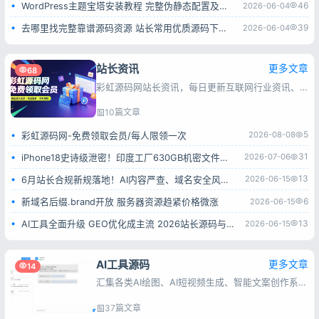
46
2026-06-04
WordPress主题宝塔安装教程 完整伪静态配置及报错解决方法
39
2026-06-04
去哪里找完整靠谱源码资源 站长常用优质源码下载平台
站长资讯
更多文章
68
彩虹源码网站长资讯，每日更新互联网行业资讯、搜索引擎动态、建站运维及推广技巧，为站长与互联网从业者提供实用参考。
10篇文章
5
2026-08-08
彩虹源码网-免费领取会员/每人限领一次
31
2026-07-06
iPhone18史诗级泄密！印度工厂630GB机密文件全流出
13
2026-06-15
6月站长合规新规落地！AI内容严查、域名安全风险全面升级
6
2026-06-15
新域名后缀.brand开放 服务器资源趋紧价格微涨
13
2026-06-15
AI工具全面升级 GEO优化成主流 2026站长源码与工具赛道解析
AI工具源码
更多文章
14
汇集各类AI绘图、AI短视频生成、智能文案创作系统源码，涵盖多接口对接、会员付费、流量变现类程序，源码完整可用，上手简单，方便搭建AI智能创作平台。
37篇文章