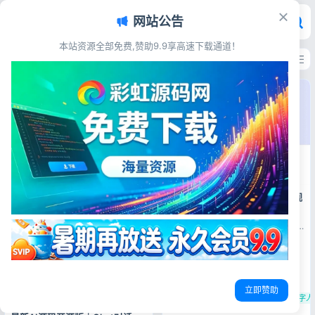
网站公告
彩虹源码网 - 免费源码_游戏源码
本站资源全部免费,赞助9.9享高速下载通道！
最新发布
最多浏览
最多点赞
最多评论
AigcPanel开源AI数字人系统｜视
频合成语音克隆一站式部署
源码简介 AigcPanel是一款开
源简单易用的一站式的AI数字人
系统，小白也可使用，支持视频
合成、语音合成、语音克隆等功
能，旨在简化本地模型管理并提
供便捷的AI模型使用体验。它允
许用户轻松导入、启动和管理多
立即赞助
AI工具源码
个AI模型，并通过智能音视频同
免费数字人源码
AI虚拟人系统
数字人
步...