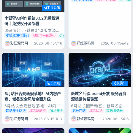
AI工具源码
小狐狸AI创作系统3.1.2无授权源
码｜免授权开源部署
源码简介 小狐狸3.1.2版本源
码，新增deepseek接口 文件
小狐狸GPT源码
AI创作平台源码
ChatGPT付费创作系统
夹说明： 1、后端：文件夹是后
台文件 5、.sql文件是数据库文
彩虹源码网
2026-06-15
16
彩虹源码网
2026-06-15
12
件 后台安装步骤： 1、在宝塔
新建个站点，php版本使用
7.4，将“后端”文件夹里的文件
上传到站点根目录，运行...
站长资讯
站长资讯
6月站长合规新规落地！AI内容严
新域名后缀.brand开放 服务器资
查、域名安全风险全面升级
源趋紧价格微涨
6月站长合规新规落地！AI内容
6月站长圈新动态：新域名后缀
严查、域名安全风险全面升级
开放 服务器资源趋紧价格微涨
网站安全防护
域名防劫持
DNS安全
站长建站
域名保护
高防服务器
2026年中，搜索引擎算法、AI
在AI优化、搜索规则频繁调整的
流量规则持续迭代的同时，网络
当下，网站底层的域名与服务
彩虹源码网
2026-06-15
13
彩虹源码网
2026-06-15
6
合规与站点安全迎来本年度最严
器，依旧是所有站长运营的根
整治周期。中央网信办集中发力
基。近期域名与云服务领域迎来
治理AI应用乱象，叠加黑产钓鱼
不少新变化，也成为圈内热议的