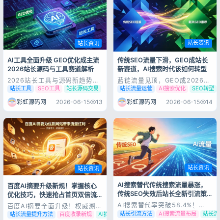
攻击泛滥，让无数站长的站点运
焦点。 域名板块迎来重大机
营风险直...
遇，ICANN新一...
站长资讯
站长资讯
传统SEO流量下滑，GEO成站长
AI工具全面升级 GEO优化成主流
新赛道，AI搜索时代该如何转型
2026站长源码与工具赛道解析
蓝链流量见顶，GEO成2026下
2026站长工具与源码新趋势：
半年生死线：AI搜索渗透率
GEO优化工具爆发，AI建站源
站长流量运营
AI搜索优化
SEO转型
站长工具
SEO工具
站长源码交易
63.8%，942亿市场爆发 2026
码成流量黑马 2026年中，站长
年6月站长圈核心热点：AI搜索
圈最大的变化不再是排名波动、
彩虹源码网
2026-06-15
14
彩虹源码网
2026-06-15
13
渗透率达63.8%，GEO市场规
收录调整，而是整套运营工具链
模942.8亿元，67%企业将GEO
与源码生态全面AI化、GEO
纳入核心KPI，传统SEO流量持
化。 AI工具源码合集:点我查看
续下滑，AI友...
彩虹源码AI工具合集 传统伪原
创...
站长资讯
站长资讯
AI搜索替代传统搜索流量暴涨，
百度AI摘要升级新规！掌握核心
传统SEO失效后站长全新引流策
优化技巧，快速抢占首页双倍流
略
量
登录
AI搜索替代率突破58.4%！
百度AI摘要全面升级！权威溯源
2026站长流量格局彻底重构，
+时间标注，站长收录与排名优
站长引流方法
AI搜索流量布局
站长流
站长流量提升方法
百度收录新规
AI摘要优化技巧
没有账号？立即注册
传统SEO迎来拐点 2026年互联
化规则大变 百度搜索近期重磅