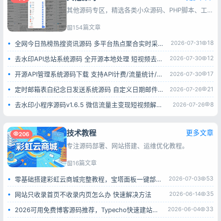
其他源码专区，精选各类小众源码、PHP脚本、工具程序，一键安装，满足站长快速建站与功能扩展需求。
154篇文章
18
2026-07-31
全网今日热榜热搜资讯源码 多平台热点聚合实时采集系统
12
2026-07-30
去水印API总站系统源码 全开源本地处理 短视频去水印接口平台
17
2026-07-30
开源API管理系统源码下载 支持API计费/流量统计/权限管理 一键部署
21
2026-07-26
定时邮箱表白纪念日发送系统源码 自定义日期邮件自动推送网页源码
8
2026-07-26
去水印小程序源码v1.6.5 微信流量主变现短视频解析小程序完整源码
技术教程
更多文章
206
专注源码部署、网站搭建、运维优化教程。
16篇文章
53
2026-07-03
零基础搭建彩虹云商城完整教程，宝塔面板一键部署小白也能学会
35
2026-06-14
网站只收录首页不收录内页怎么办 快速解决方法
33
2026-06-04
2026可用免费博客源码推荐，Typecho快速建站全过程