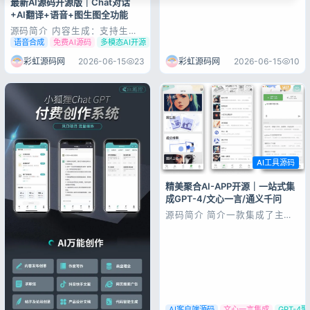
最新AI源码开源版｜Chat对话
+AI翻译+语音+图生图全功能
源码简介 内容生成：支持生成
博客文章、营销文案等，简化写
语音合成
免费AI源码
多模态AI开源
作过程。 图像生成与深度动
画：可以创建高质量的图像，并
彩虹源码网
2026-06-15
23
彩虹源码网
2026-06-15
10
为图片添加动态深度效果。 文
本到语音和语音转文本：支持将
文字转为自然流畅的语音，同时
也能将语音内容转为文本，便于
记录与编辑。 AI...
AI工具源码
精美聚合AI-APP开源｜一站式集
成GPT-4/文心一言/通义千问
源码简介 简介一款集成了主流
大语言模型以及绘图模型的
APP ， 采用 Flutter +
Golang 开发，代码完全开源，
支持以下功能： 支持 GPT-
3.5/4 问答聊天 支持国产模
型：通义千问，文心一言、讯飞
星火 支持开源模型：Ll...
AI客户端源码
文心一言集成
GPT-4