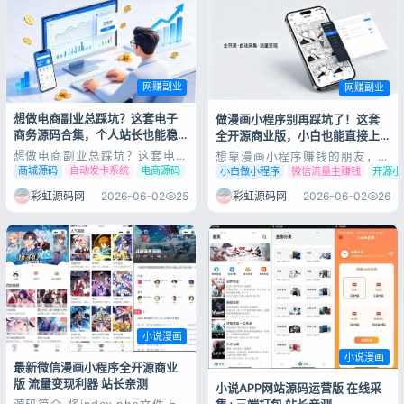
费率等大数据指标为广大小说爱
好者推荐几本好看的小说。 说
明：小说公众号导...
登录
没有账号？立即注册
网赚副业
网赚副业
想做电商副业总踩坑？这套电子
做漫画小程序别再踩坑了！这套
商务源码合集，个人站长也能稳
全开源商业版，小白也能直接上
赚！
线变现
想做电商副业总踩坑？这套电子
想靠漫画小程序赚钱的朋友，是
商务源码合集，个人站长也能稳
不是都遇过这些糟心事？ 自己
商城源码
自动发卡系统
电商源码
小白做小程序
微信流量主赚钱
开源小
赚！ 是不是很多想靠电商、虚
开发吧，不懂代码，找技术团队
记住登录
忘记密码?
拟商品赚钱的朋友，都被这些问
定制，报价动辄大几万，还得等
彩虹源码网
2026-06-02
25
彩虹源码网
2026-06-02
26
题卡住了？ 想自己搞个自动卖
一两个月才能上线，后期改个小
登录
货、卖卡密的平台，不懂代码根
功能都要额外加钱；网上找免费
本开发不了；找人定制动不动几
源码，要么是残缺版，安装一半
千上万，周期长还改不动。网上
就报错，要么加密绑定域名，二
找的免费源码要么...
次开发根本无从下...
用户协议
隐私政策
小说漫画
小说漫画
最新微信漫画小程序全开源商业
版 流量变现利器 站长亲测
小说APP网站源码运营版 在线采