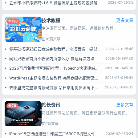
8
2026-07-26
去水印小程序源码v1.6.5 微信流量主变现短视频解析小程序完整源码
技术教程
更多文章
190
专注源码部署、网站搭建、运维优化教程。
16篇文章
46
2026-07-03
零基础搭建彩虹云商城完整教程，宝塔面板一键部署小白也能学会
30
2026-06-14
网站只收录首页不收录内页怎么办 快速解决方法
30
2026-06-04
2026可用免费博客源码推荐，Typecho快速建站全过程
45
2026-06-04
WordPress主题宝塔安装教程 完整伪静态配置及报错解决方法
39
2026-06-04
去哪里找完整靠谱源码资源 站长常用优质源码下载平台
站长资讯
更多文章
76
彩虹源码网站长资讯，每日更新互联网行业资讯、搜索引擎动态、建站运维及推广技巧，为站长与互联网从业者提供实用参考。
9篇文章
31
2026-07-06
iPhone18史诗级泄密！印度工厂630GB机密文件全流出