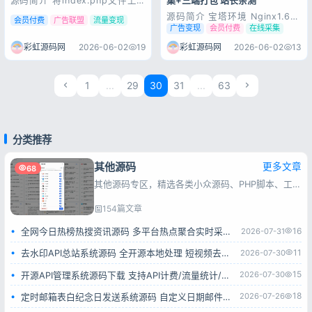
集+三端打包 站长亲测
源码简介 将index.php文件上
传到随便一个站点的后台，记住
源码简介 宝塔环境 Nginx1.6
此文件的访问路径， 登录小程
会员付费
广告联盟
流量变现
php56（需要安装fileinfo扩
广告变现
会员付费
在线采集
序后台把
展） mysql56 网站搭建 1.新建
https://m.kanman.com
站点，上传源码进行解压 2.修
彩虹源码网
2026-06-02
19
彩虹源码网
2026-06-02
13
https://image.yqmh.com 还
改数据库连接信
有自己的域名
息/config/database.php 3.导
(xcx.dkewl.com)放到小程...
入数据库 4.设置thinkp...
1
...
29
30
31
...
63
分类推荐
其他源码
更多文章
68
其他源码专区，精选各类小众源码、PHP脚本、工具程序，一键安装，满足站长快速建站与功能扩展需求。
154篇文章
16
2026-07-31
全网今日热榜热搜资讯源码 多平台热点聚合实时采集系统
11
2026-07-30
去水印API总站系统源码 全开源本地处理 短视频去水印接口平台
15
2026-07-30
开源API管理系统源码下载 支持API计费/流量统计/权限管理 一键部署
18
2026-07-26
定时邮箱表白纪念日发送系统源码 自定义日期邮件自动推送网页源码