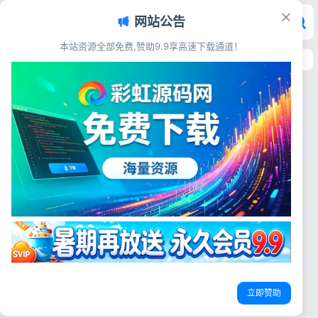
网站公告
本站资源全部免费,赞助9.9享高速下载通道！
首页
>
标签：原生交友源码
标签：原生交友源码
交友直播
Loveria V3.3高级约会交友系统源
码 Laravel婚恋匹配聊天付费平台
【原生无修改】
源码简介 Loveria V3.3 | 高级
约会交友系统网站源码【原生无
原生交友源码
婚恋匹配网站源码
Laravel交友脚本
修改】 Loveria – 高级约会脚
本 – 与我们一起建立最好的约
彩虹源码网
2026-07-05
13
会业务。通过交互式聊天系统、
个性化用户配置文件和用户友好
的界面吸引用户。拥抱在线约会
的未来，立即加入...
登录
立即赞助
没有账号？立即注册