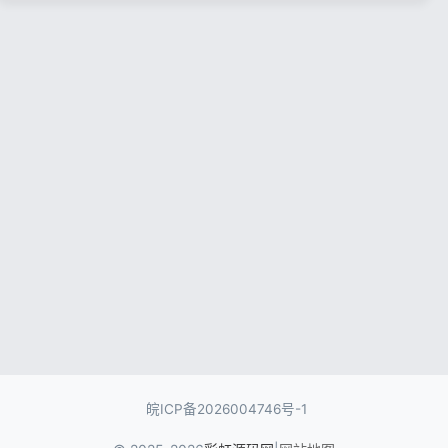
记住登录
忘记密码?
登录
用户协议
隐私政策
皖ICP备2026004746号-1