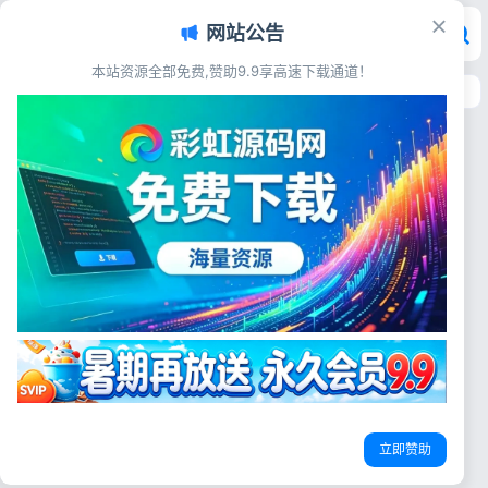
网站公告
本站资源全部免费,赞助9.9享高速下载通道！
首页
>
标签：婚恋匹配网站源码
标签：婚恋匹配网站源码
交友直播
Loveria V3.3高级约会交友系统源
码 Laravel婚恋匹配聊天付费平台
【原生无修改】
源码简介 Loveria V3.3 | 高级
约会交友系统网站源码【原生无
原生交友源码
婚恋匹配网站源码
Laravel交友脚本
修改】 Loveria – 高级约会脚
本 – 与我们一起建立最好的约
彩虹源码网
2026-07-05
13
会业务。通过交互式聊天系统、
个性化用户配置文件和用户友好
的界面吸引用户。拥抱在线约会
的未来，立即加入...
登录
立即赞助
没有账号？立即注册