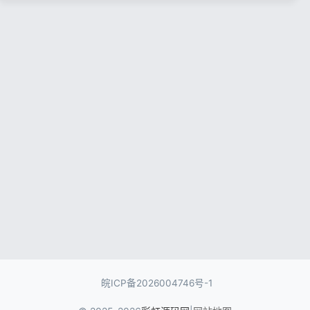
记住登录
忘记密码?
登录
用户协议
隐私政策
皖ICP备2026004746号-1