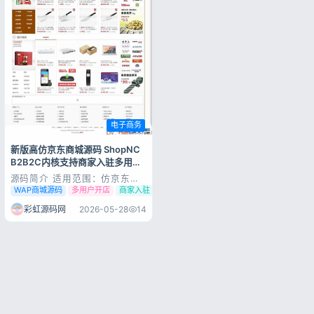
用户协议
隐私政策
电子商务
新版高仿京东商城源码 ShopNC
B2B2C内核支持商家入驻多用户
开店带WAP端
源码简介 适用范围：仿京东商
城源码,京东商城源码,多用户商
WAP商城源码
多用户开店
商家入驻
城源码,ShopNC仿京东源码,京
东商城程序 其他说明：新版高
彩虹源码网
2026-05-28
14
仿京东商城源码，采用ShopNC
B2B2C内核开发，Install版
（绝非还原数据库版），本系统
采用多用户商家开店模式...