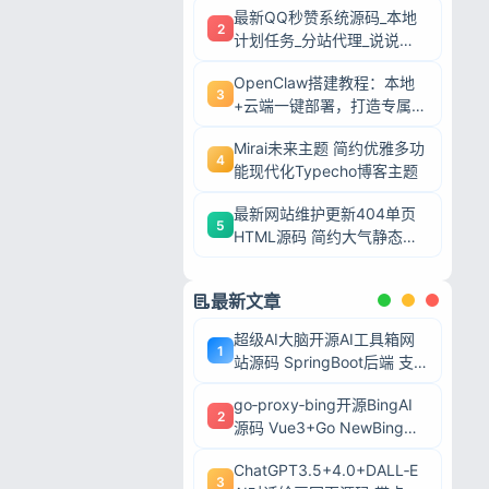
最新QQ秒赞系统源码_本地
2
计划任务_分站代理_说说赞
评自助下单平台
OpenClaw搭建教程：本地
3
+云端一键部署，打造专属AI
智能体
Mirai未来主题 简约优雅多功
4
能现代化Typecho博客主题
最新网站维护更新404单页
5
HTML源码 简约大气静态模
板
最新文章
超级AI大脑开源AI工具箱网
1
站源码 SpringBoot后端 支
持AI聊天AI绘画多模型对接
go‑proxy‑bing开源BingAI
2
源码 Vue3+Go NewBing网
页系统无需登录直接对话
忘记密码?
ChatGPT3.5+4.0+DALL‑E
3