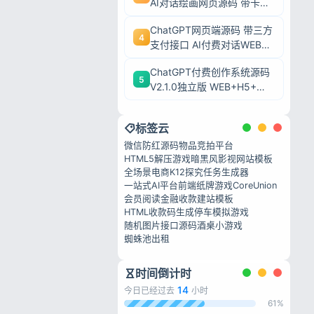
AI对话绘画网页源码 带卡密
充值后台附安装教程
ChatGPT网页端源码 带三方
4
支付接口 AI付费对话WEB系
私政策
统带后台可二开
ChatGPT付费创作系统源码
5
V2.1.0独立版 WEB+H5+微
信小程序三端AI付费对话系
统
标签云
微信防红源码
物品竞拍平台
HTML5解压游戏
暗黑风影视网站模板
全场景电商
K12探究任务生成器
一站式AI平台
前端纸牌游戏
CoreUnion
会员阅读
金融收款建站模板
HTML收款码生成
停车模拟游戏
随机图片接口源码
酒桌小游戏
蜘蛛池出租
时间倒计时
14
今日已经过去
小时
61%