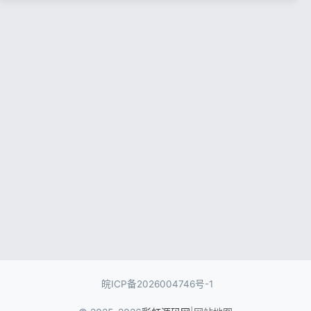
记住登录
忘记密码?
登录
用户协议
隐私政策
皖ICP备2026004746号-1