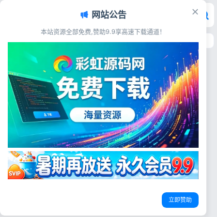
网站公告
本站资源全部免费,赞助9.9享高速下载通道！
首页
>
标签：开源小程序源码
标签：开源小程序源码
网赚副业
做漫画小程序别再踩坑了！这套
全开源商业版，小白也能直接上
线变现
想靠漫画小程序赚钱的朋友，是
不是都遇过这些糟心事？ 自己
小白做小程序
微信流量主赚钱
开源小程序源码
开发吧，不懂代码，找技术团队
定制，报价动辄大几万，还得等
彩虹源码网
2026-06-02
28
一两个月才能上线，后期改个小
功能都要额外加钱；网上找免费
源码，要么是残缺版，安装一半
就报错，要么加密绑定域名，二
登录
次开发根本无从下...
立即赞助
没有账号？立即注册