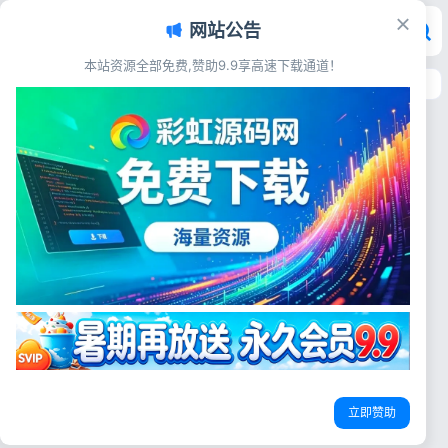
网站公告
本站资源全部免费,赞助9.9享高速下载通道！
首页
>
标签：搭子平台系统
标签：搭子平台系统
交友直播
交友社群搭子圈子陪玩点单系统
源码 完整带付费订单分销功能
源码简介 全套交友社群搭子圈
子陪玩点单服务系统源码，含社
社交圈子订单系统
陪玩点单源码
搭子平台系统
群管理、搭子匹配、陪玩下单、
付费结算、分销推广模块，源码
彩虹源码网
2026-07-05
20
完整可用，上手简单，支持二次
开发搭建同城社交接单平台。跟
登录
市场上卖 1w+的那款一模一
立即赞助
没有账号？立即注册
样，功能非常齐全，企业级别运
营的 源码展示 ...