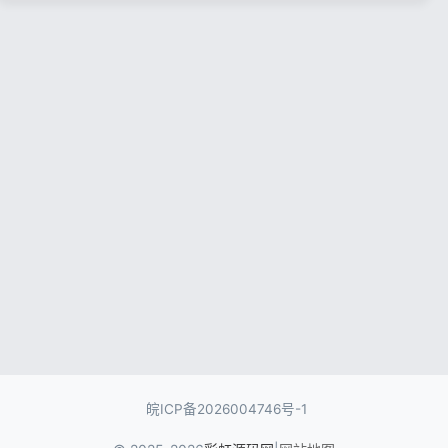
记住登录
忘记密码?
登录
用户协议
隐私政策
皖ICP备2026004746号-1