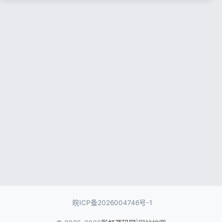
记住登录
忘记密码?
登录
用户协议
隐私政策
皖ICP备2026004746号-1