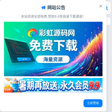
网站公告
本站资源全部免费,赞助9.9享高速下载通道！
首页
>
标签：陪玩点单源码
标签：陪玩点单源码
交友直播
交友社群搭子圈子陪玩点单系统
源码 完整带付费订单分销功能
源码简介 全套交友社群搭子圈
子陪玩点单服务系统源码，含社
社交圈子订单系统
陪玩点单源码
搭子平台系统
群管理、搭子匹配、陪玩下单、
付费结算、分销推广模块，源码
彩虹源码网
2026-07-05
20
完整可用，上手简单，支持二次
开发搭建同城社交接单平台。跟
登录
市场上卖 1w+的那款一模一
立即赞助
没有账号？立即注册
样，功能非常齐全，企业级别运
营的 源码展示 ...