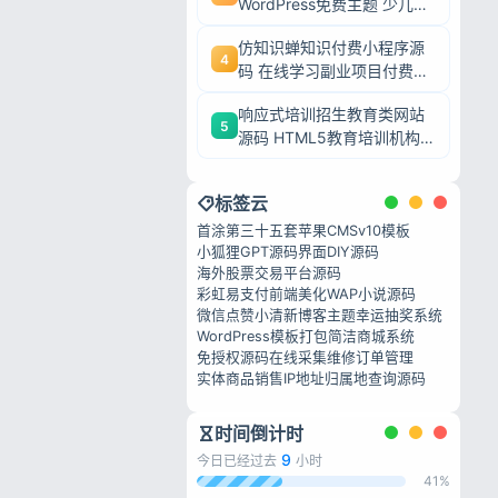
WordPress免费主题 少儿培
训机构网站模板
仿知识蝉知识付费小程序源
4
码 在线学习副业项目付费系
私政策
统源码
响应式培训招生教育类网站
5
源码 HTML5教育培训机构
织梦模板
标签云
首涂第三十五套苹果CMSv10模板
小狐狸GPT源码
界面DIY源码
海外股票交易平台源码
彩虹易支付前端美化
WAP小说源码
微信点赞
小清新博客主题
幸运抽奖系统
WordPress模板打包
简洁商城系统
免授权源码
在线采集
维修订单管理
实体商品销售
IP地址归属地查询源码
时间倒计时
9
今日已经过去
小时
41%