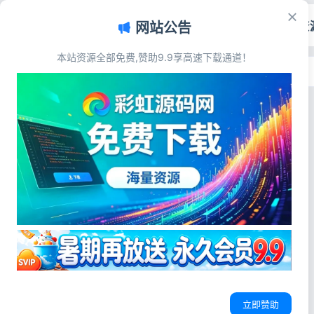
首页
源码资
网站公告
本站资源全部免费,赞助9.9享高速下载通道！
首页
>
标签：轻量化小说站
标签：轻量化小说站
小说漫画
全站自适应极简小说源码 PHP轻量化站
点自带全自动采集
源码简介 全站自适应超精简风格小说
网站源码 PHP语言开发的超精简风格
自动采集小说源码
轻量化小说站
精简小说模板
的全站自适应的小说网站源码， 体积
超小，压缩包仅几十K，正则爬取笔
彩虹源码网
2026-06-03
4
0
立即赞助
趣阁的 站点配置