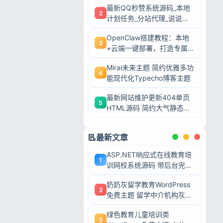
最新QQ秒赞系统源码_本地
2
计划任务_分站代理_说说赞
评自助下单平台
OpenClaw搭建教程：本地
3
+云端一键部署，打造专属AI
智能体
Mirai未来主题 简约优雅多功
4
能现代化Typecho博客主题
最新网站维护更新404单页
5
HTML源码 简约大气静态模
板
最新文章
ASP.NET响应式在线教育培
1
训网校系统源码 带后台完整
网课教学平台可二次开发
奶奶灰留学教育WordPress
2
免费主题 留学中介机构灰色
调wp网站模板
忘记密码?
绿色教育儿童培训类
3