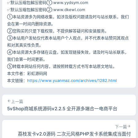
✅默认压缩包解压密码①:www.yydsym.com
✅默认压缩包解压密码②:www.dkewl.com
登录
①本站资源多为网络收集，如涉及版权问题请及时与站长联系，我们
没有账号？立即注册
会在第一时间内删除资源。
②您购买的只是下载权限，不提供解答疑问和安装服务。
③本站用户发帖仅代表本站用户个人观点，并不代表本站赞同其观点
和对其真实性负责。
④本站资源大多存储在云盘，如发现链接失效，请及时与站长联系，
记住登录
忘记密码?
我们会第一时间更新。
⑤转载本网站任何内容，请按照转载方式书写本站原文地址。
登录
本文作者：彩虹源码网
本文链接：
https://www.yuanmaz.com/archives/1282.html
用户协议
隐私政策
上一篇
5vShop商城系统源码v2.2.5 全开源多端合一电商平台
下一篇
荔枝发卡v2.0源码 二次元风格PHP发卡系统集成当面付