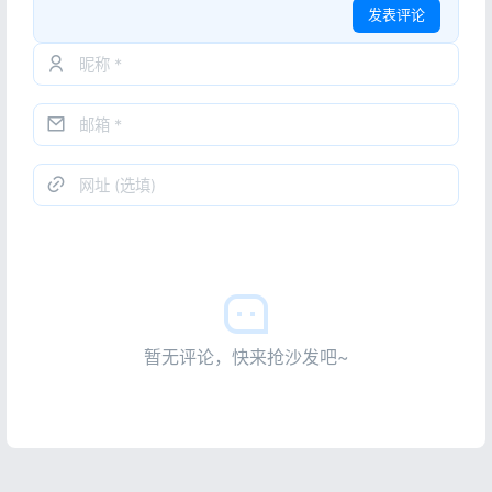
发表评论
暂无评论，快来抢沙发吧~