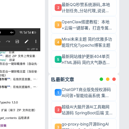
最新QQ秒赞系统源码_本地
2
计划任务_分站代理_说说赞
评自助下单平台
OpenClaw搭建教程：本地
3
+云端一键部署，打造专属AI
智能体
Mirai未来主题 简约优雅多功
4
能现代化Typecho博客主题
最新网站维护更新404单页
5
HTML源码 简约大气静态模
板
最新文章
ChatGPT商业版免授权源码
1
AI问答+智能绘画系统 集成
用户付费充值整套运营源码
超级AI大脑开源AI工具箱网
2
站源码 SpringBoot后端 支
持AI聊天AI绘画多模型对接
go‑proxy‑bing开源BingAI
3