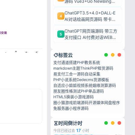
源码 Vue3+Go NewBing网
页系统无需登录直接对话
ChatGPT3.5+4.0+DALL‑E
4
AI对话绘画网页源码 带卡密
充值后台附安装教程
ChatGPT网页端源码 带三方
5
支付接口 AI付费对话WEB系
统带后台可二开
标签云
支付通道搭建
PHP教务系统
markdown主题
ThinkPHP租赁源码
易支付三合一源码
自动采集
PHP小说系统
Dedecms货源模板
自适应小姐姐视频系统
姻缘测算源码
朋友圈性格测试
PHP单品源码
HTML5换装小游戏源码
圈小猫游戏前端源码
开源媒体网盘程序
免服务器小程序源码
时间倒计时
17
今日已经过去
小时