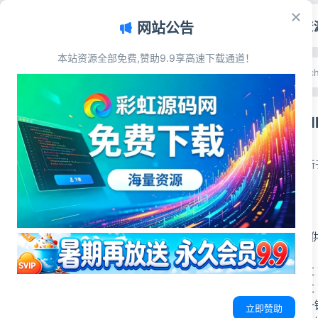
首页
源码资
网站公告
本站资源全部免费,赞助9.9享高速下载通道！
文章目录
首页
>
网站插件
>
Type
插件简介
Typecho插
插件展示
插件下载
彩虹源码网
2026-05-27
更新于
插件简介
为 Typecho 
核心功能
插件上传安装：通过 ZI
主题上传安装：通过 ZI
插件卸载：在后台一
立即赞助