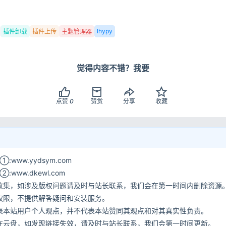
登录
没有账号？立即注册
lhypy
插件卸载
插件上传
主题管理器
觉得内容不错？我要
记住登录
点赞
0
赞赏
分享
收藏
登录
用户协议
隐
www.yydsym.com
ww.dkewl.com
收集，如涉及版权问题请及时与站长联系，我们会在第一时间内删除资源
权限，不提供解答疑问和安装服务。
表本站用户个人观点，并不代表本站赞同其观点和对其真实性负责。
在云盘，如发现链接失效，请及时与站长联系，我们会第一时间更新。