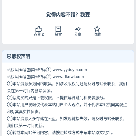
觉得内容不错？我要
点赞
0
赞赏
分享
收藏
登录
版权声明
没有账号？立即注册
✅默认压缩包解压密码①:www.yydsym.com
✅默认压缩包解压密码②:www.dkewl.com
①本站资源多为网络收集，如涉及版权问题请及时与站长联系，我们
会在第一时间内删除资源。
记住登录
忘记密码?
②您购买的只是下载权限，不提供解答疑问和安装服务。
③本站用户发帖仅代表本站用户个人观点，并不代表本站赞同其观点
登录
和对其真实性负责。
④本站资源大多存储在云盘，如发现链接失效，请及时与站长联系，
用户协议
隐私政策
我们会第一时间更新。
⑤转载本网站任何内容，请按照转载方式书写本站原文地址。