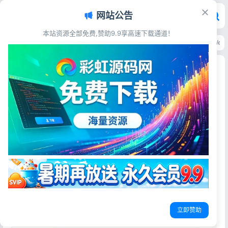
网站公告
本站资源全部免费,赞助9.9享高速下载通道！
首页
>
网站插件
>
Typecho插件
>
Typecho图片压缩插件｜图片自动转为Webp/
Typecho图片压缩插件｜图片自动转为
Webp/Avif格式
彩虹源码网
2026-02-28
更新于2026-05-04
74阅读
{x}
插件简介
插件目前支持 GD imagemagick ffmpeg压缩库，目前是
2026年3月，本人亲测，目前只发现ffmpeg可以正常压缩，
也可能是服务器环境配置异常。
{x}
插件展示
立即赞助