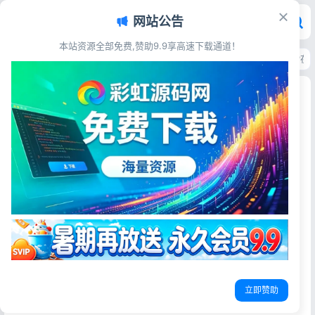
网站公告
本站资源全部免费,赞助9.9享高速下载通道！
首页
>
源码资源
>
电子商务
>
QQ号手机号靓号交易系统源码 带手机端PHP在
QQ号手机号靓号交易系统源码 带手机端PHP在线
买卖平台
彩虹源码网
2026-05-29
16阅读
源码简介
QQ号码/手机号交易平台，QQ靓号买卖网站源码，网络账号
在线发布交易平台整站源码！适用于各种靓号在线选号交易
平台！
立即赞助
源码展示