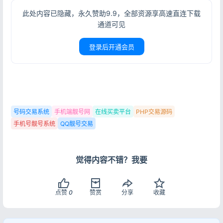
此处内容已隐藏，永久赞助9.9，全部资源享高速直连下载
通道可见
登录后开通会员
号码交易系统
手机端靓号网
在线买卖平台
PHP交易源码
手机号靓号系统
QQ靓号交易
登录
觉得内容不错？我要
没有账号？立即注册
点赞
0
赞赏
分享
收藏
记住登录
忘记密码?