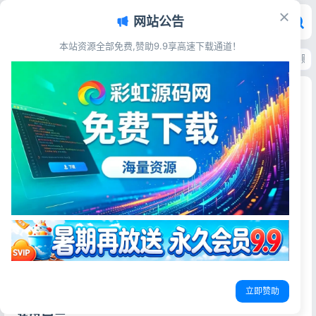
网站公告
本站资源全部免费,赞助9.9享高速下载通道！
首页
>
源码资源
>
电子商务
>
仿可可礼物网淘宝客源码 帝国CMS7.5大气导
仿可可礼物网淘宝客源码 帝国CMS7.5大气导购站
带手机版+火车头采集
彩虹源码网
2026-05-29
10阅读
源码简介
淘宝客创意礼物在线导购网站源码 ，大型礼物类整站程序系
统模板。内附安装教程.
本源码模板清爽简单，同时可改成化妆品，女装，箱包类的
淘宝客导购网，可以在文章攻略中插商品购买链接。
立即赞助