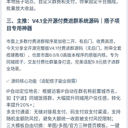
本地搭子站点、自定义群费和支付，你拿固定平台抽成，
批量放大收益。
三、主推：V4.1全开源付费进群系统源码｜搭子项
目专用神器
市面上多数付费进群程序是加密二开、有后门、收费高昂，
今天分享全开源完整版V4.1付费进群源码（无后门，附带全套
搭建教程），也是市面6.0/8.0高版本程序的原版内核，专为
同城搭子、交友付费社群量身打造，完美适配9.9元搭子进群
全场景。
✅ 源码核心功能（适配搭子副业刚需）
IP自动定位地名：根据访客IP自动在群名称前置城市名，
如【宁波】同城饭搭群，大幅提升同城用户信任感，转化
率提升20%+；
多支付通道：无缝对接易支付、码支付双支付渠道，支持
随机金额防风控，避免大额统一收款被支付风控限制；
三大模板自由切换：单图/多图/官方三种首页模板，一键