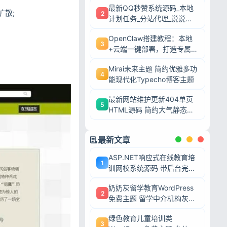
最新QQ秒赞系统源码_本地
散;
2
计划任务_分站代理_说说赞
评自助下单平台
OpenClaw搭建教程：本地
3
+云端一键部署，打造专属AI
智能体
Mirai未来主题 简约优雅多功
4
能现代化Typecho博客主题
最新网站维护更新404单页
5
HTML源码 简约大气静态模
板
最新文章
ASP.NET响应式在线教育培
1
训网校系统源码 带后台完整
网课教学平台可二次开发
奶奶灰留学教育WordPress
2
免费主题 留学中介机构灰色
调wp网站模板
绿色教育儿童培训类
3