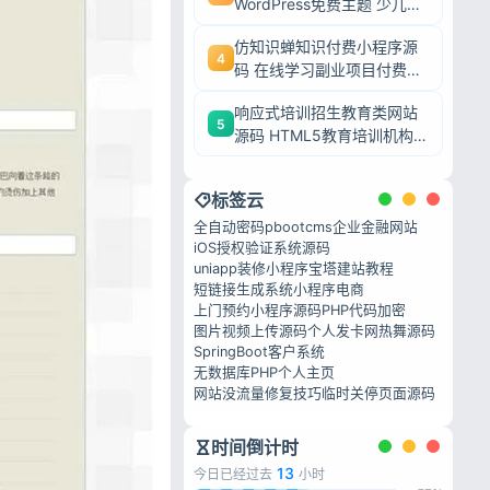
WordPress免费主题 少儿培
训机构网站模板
仿知识蝉知识付费小程序源
4
码 在线学习副业项目付费系
统源码
响应式培训招生教育类网站
5
源码 HTML5教育培训机构
织梦模板
标签云
全自动密码
pbootcms企业金融网站
iOS授权验证系统源码
uniapp装修小程序
宝塔建站教程
短链接生成系统
小程序电商
上门预约小程序源码
PHP代码加密
图片视频上传源码
个人发卡网
热舞源码
SpringBoot客户系统
无数据库PHP个人主页
网站没流量修复技巧
临时关停页面源码
时间倒计时
13
今日已经过去
小时