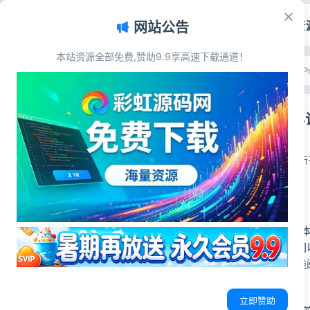
首页
源码资
网站公告
本站资源全部免费,赞助9.9享高速下载通道！
文章目录
首页
>
主题模板
>
WordP
源码简介
WordPre
源码展示
源码下载
彩虹源码网
2026-06-04
更新于
源码简介
WordPress主
界面都有小说缩略图
可以用来做小说在线
模板特色：
立即赞助