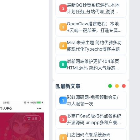
最新QQ秒赞系统源码_本地
2
计划任务_分站代理_说说赞
评自助下单平台
OpenClaw搭建教程：本地
3
+云端一键部署，打造专属AI
智能体
Mirai未来主题 简约优雅多功
4
能现代化Typecho博客主题
最新网站维护更新404单页
5
HTML源码 简约大气静态模
板
最新文章
彩虹源码网-免费领取会员/
1
每人限领一次
多商户SaaS版扫码点餐系统
2
开源源码 uniapp多租户餐饮
平台 支持商家入驻
门店扫码点餐系统源码
3