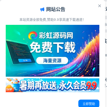
首页
源码资
网站公告
本站资源全部免费,赞助9.9享高速下载通道！
文章目录
首页
>
源码资源
>
小说漫
源码简介
Thinkph
更新记录
源码展示
彩虹源码网
源码下载
2026-06-04
1
源码简介
基于Thinkphp
内置采集、会员付费
更新记录
立即赞助