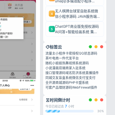
uniapp多端适配小程序
+H5+APP 餐饮堂食外卖收
无人棋牌台球室自助系统微
银全套源码
4
信小程序源码 JAVA服务端全
开源24小时无人值守
ChatGPT商业版免授权源码
5
AI问答+智能绘画系统 集成
用户付费充值整套运营源码
标签云
流量主小程序
卡密授权QQ状态源码
茶叶电商
一件代发平台
随机小姐姐热舞视频系统源码
小说漫画双端
商家入驻系统
接口管理源码
域名防洪系统
直播插件
同城交友盲盒系统
微信支付宝支付
全开源商城源码
PHP卡盟系统
可套产品理财源码
WebFirewall插件
时间倒计时
7
今日已经过去
小时
30%