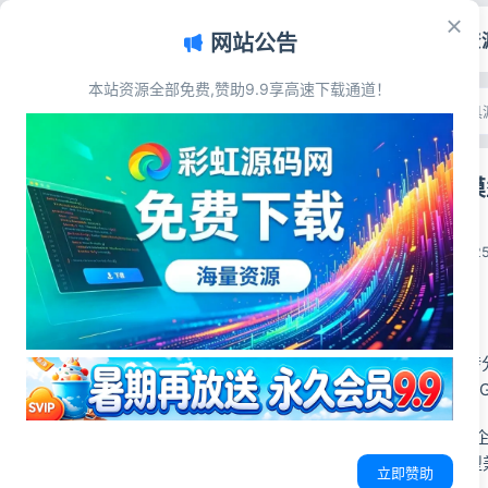
首页
源码资
网站公告
本站资源全部免费,赞助9.9享高速下载通道！
文章目录
首页
>
源码资源
>
AI工具
源码简介
New-API 
源码展示
源码下载
彩虹源码网
2026-06-06
2
源码简介
AI模型聚合管理中
OpenAI、Clau
个人 AI 渠道分发，
型管理平台，多模型兼
立即赞助