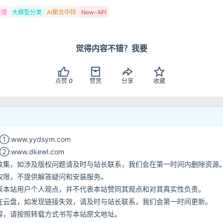
登录
没有账号？立即注册
New-API
管理
大模型分发
AI聚合中转
觉得内容不错？我要
记住登录
点赞
0
赞赏
分享
收藏
登录
用户协议
隐
www.yydsym.com
ww.dkewl.com
收集，如涉及版权问题请及时与站长联系，我们会在第一时间内删除资源
权限，不提供解答疑问和安装服务。
表本站用户个人观点，并不代表本站赞同其观点和对其真实性负责。
在云盘，如发现链接失效，请及时与站长联系，我们会第一时间更新。
容，请按照转载方式书写本站原文地址。