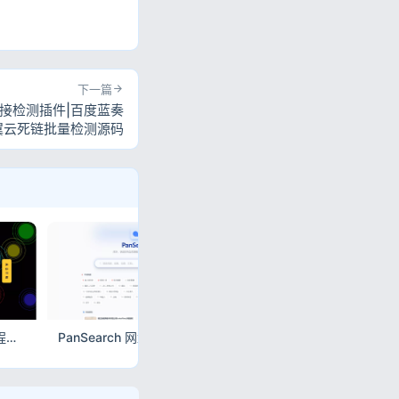
下一篇
效链接检测插件|百度蓝奏
翼云死链批量检测源码
最新修复版娱乐喝酒小程序源码 8大聚会互动游戏全功能版
PanSearch 网盘影视资源搜索聚合工具源码 Vue3 开源免编译
最新壁纸头像小程序源码 带流量主变现 云开发免服务器免域名