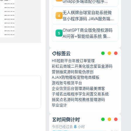
uniapp多端适配小程序
+H5+APP 餐饮堂食外卖收
无人棋牌台球室自助系统微
银全套源码
4
信小程序源码 JAVA服务端全
开源24小时无人值守
ChatGPT商业版免授权源码
5
AI问答+智能绘画系统 集成
用户付费充值整套运营源码
标签云
H5短剧平台
年报订单管理
彩虹云商城二开美化版
恋爱盲盒源码
营销抽奖源码
智能伪原创
AJAX购物模板
宠物电商模板
游戏账号租赁平台
企业信贷后台管理源码
最美博客
子域名出租程序
学生闲置交易系统
摇奖点名源码
驾校教练管理源码
毕业设计
时间倒计时
8
今日已经过去
小时