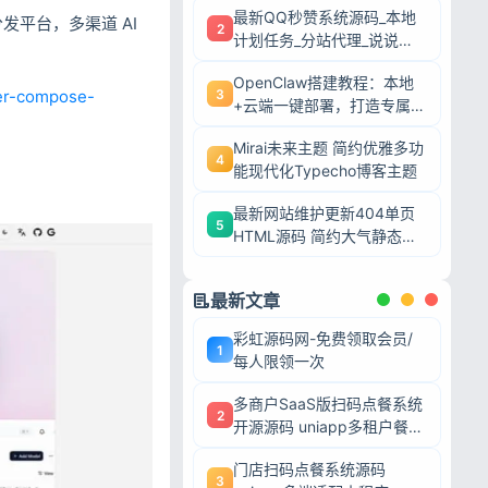
最新QQ秒赞系统源码_本地
口分发平台，多渠道 AI
2
计划任务_分站代理_说说赞
评自助下单平台
OpenClaw搭建教程：本地
3
ker-compose-
+云端一键部署，打造专属AI
智能体
Mirai未来主题 简约优雅多功
4
能现代化Typecho博客主题
最新网站维护更新404单页
5
HTML源码 简约大气静态模
板
最新文章
彩虹源码网-免费领取会员/
1
每人限领一次
多商户SaaS版扫码点餐系统
2
开源源码 uniapp多租户餐饮
平台 支持商家入驻
门店扫码点餐系统源码
3