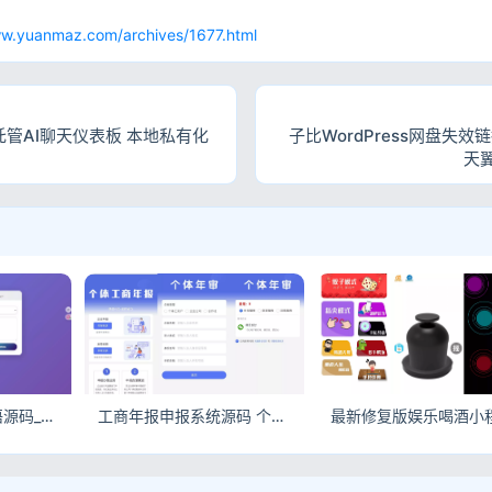
网
ww.yuanmaz.com/archives/1677.html
I 自托管AI聊天仪表板 本地私有化
子比WordPress网盘失
天
星语心愿悄悄话密语源码_带后台完整运营版_匿名好友留言系统
工商年报申报系统源码 个体工商户年报注销H5搭建 微信V3支付