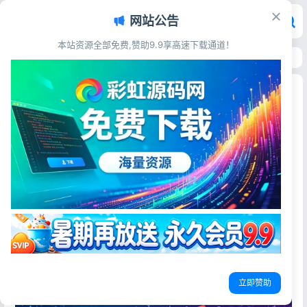
网站公告
本站资源全部免费,赞助9.9享高速下载通道！
首页
>
站长资讯
>
ChatGPT全面转型 正式打造AI超级应用平台
ChatGPT全面转型 正式打造AI超级应用平台
彩虹源码网
2026-06-08
20阅读
聊天已死！6月7日重磅消息：ChatGPT正式告别聊天时代，
全面转型超级应用平台
就在刚刚过去的6月7日，整个AI圈、互联网圈都炸锅了。
OpenAI高管对外放出一句极其颠覆行业的话，也直接宣告了
一个时代的落幕：聊天已死。
立即赞助