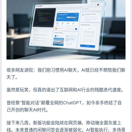
登录
没有账号？立即注册
很多网友调侃：我们刚习惯用AI聊天，AI就已经不想陪我们聊
天了。
记住登录
忘记密码?
登录
虽然是玩笑，但真的道出了互联网和AI行业的残酷迭代速度。
曾经靠“智能对话”颠覆全网的ChatGPT，如今亲手终结了自
用户协议
隐私政策
己开创的聊天AI时代。
接下来几周，新版功能会陆续在网页端、移动端全面灰度上
线。未来普通的闲聊问答会逐渐被弱化，AI智能执行、多场景