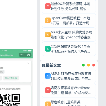
最新QQ秒赞系统源码_本地
2
计划任务_分站代理_说说赞
评自助下单平台
OpenClaw搭建教程：本地
3
+云端一键部署，打造专属AI
智能体
Mirai未来主题 简约优雅多功
4
能现代化Typecho博客主题
最新网站维护更新404单页
5
HTML源码 简约大气静态模
板
最新文章
ASP.NET响应式在线教育培
1
训网校系统源码 带后台完整
网课教学平台可二次开发
奶奶灰留学教育WordPress
2
免费主题 留学中介机构灰色
调wp网站模板
绿色教育儿童培训类
3