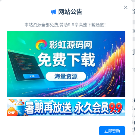
首页
源码资
网站公告
本站资源全部免费,赞助9.9享高速下载通道！
文章目录
首页
>
源码资源
>
地方门
源码简介
运动场馆预约
源码展示
源码下载
彩虹源码网
2026-06-14
1
源码简介
运动场馆预约小程序
程序前后端完整代码
约，乒乓球场地预约
型，既适用于大型综
提供的小程序云开发
立即赞助