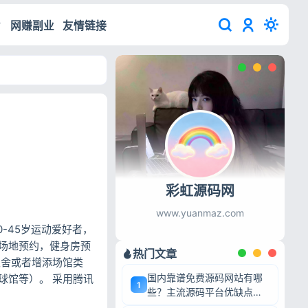
网赚副业
友情链接
彩虹源码网
www.yuanmaz.com
-45岁运动爱好者，
场地预约，健身房预
热门文章
取舍或者增添场馆类
国内靠谱免费源码网站有哪
球馆等）。 采用腾讯
1
些？主流源码平台优缺点深
度盘点