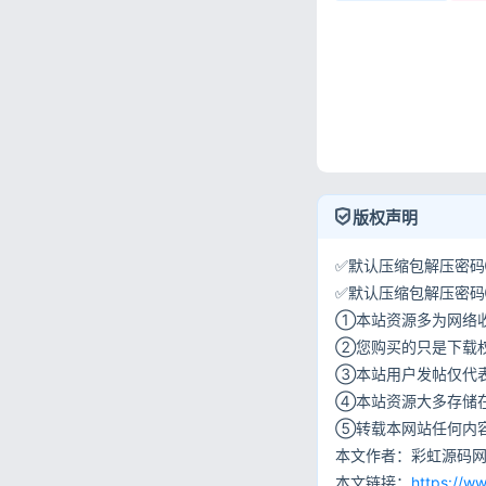
版权声明
✅默认压缩包解压密码①:
✅默认压缩包解压密码②:w
①本站资源多为网络
②您购买的只是下载
③本站用户发帖仅代
④本站资源大多存储
⑤转载本网站任何内
本文作者：彩虹源码
本文链接：
https://w