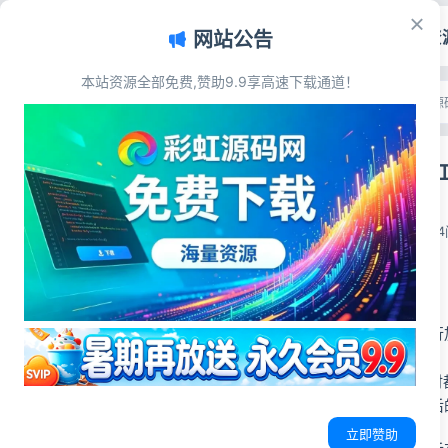
首页
源码资
网站公告
本站资源全部免费,赞助9.9享高速下载通道！
文章目录
首页
>
源码资源
>
其他源
源码简介
PHP代码加密
源码展示
源码下载
彩虹源码网
2026-06-17
1
源码简介
对PHP文件代码进行
加密的本质
本质上程序在运转时
也就是说PHP加密后
立即赞助