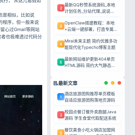
续执行， 从这儿看假如
最新QQ秒赞系统源码_本地
2
计划任务_分站代理_说说赞
中也是相似，比如说
评自助下单平台
程的程序，但一般来说
OpenClaw搭建教程：本地
3
心过Gmail等网站
+云端一键部署，打造专属AI
智能体
读者也极难透过代码分
Mirai未来主题 简约优雅多功
4
能现代化Typecho博客主题
最新网站维护更新404单页
5
HTML源码 简约大气静态模
板
最新文章
酒店旅游团购推荐单页模板
1
自适应旅游团购落地页源码
校园点餐订餐外卖跑腿Java
2
源码 学生食堂代取配送系统
餐饮美食小吃火锅店加盟网
3