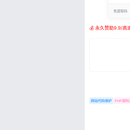
免提取码
💰 永久赞助9.9/
网站代码保护
PHP源码