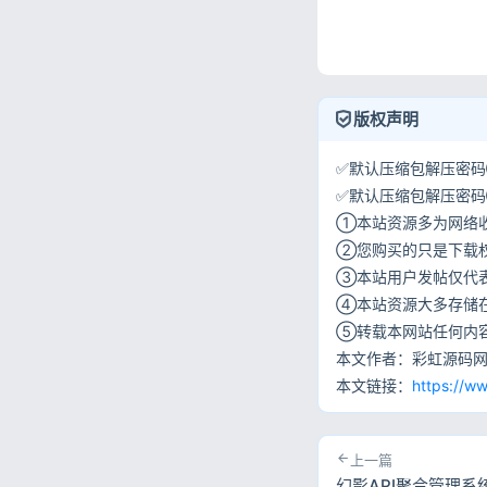
版权声明
✅默认压缩包解压密码①:
✅默认压缩包解压密码②:w
①本站资源多为网络
②您购买的只是下载
③本站用户发帖仅代
④本站资源大多存储
⑤转载本网站任何内
本文作者：彩虹源码
本文链接：
https://w
上一篇
幻影API聚合管理系