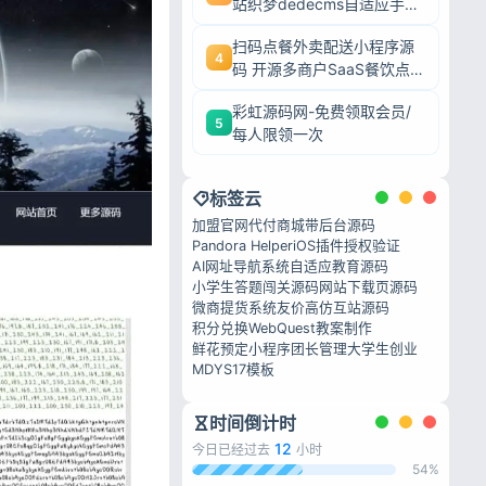
站织梦dedecms自适应手机
端源码
扫码点餐外卖配送小程序源
4
码 开源多商户SaaS餐饮点
餐系统
彩虹源码网-免费领取会员/
5
每人限领一次
标签云
加盟官网
代付商城带后台源码
Pandora Helper
iOS插件授权验证
AI网址导航系统
自适应教育源码
小学生答题闯关源码
网站下载页源码
微商提货系统
友价高仿互站源码
积分兑换
WebQuest教案制作
鲜花预定小程序
团长管理
大学生创业
MDYS17模板
时间倒计时
12
今日已经过去
小时
54%