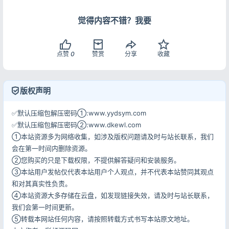
觉得内容不错？我要
点赞
0
赞赏
分享
收藏
登录
没有账号？立即注册
版权声明
✅默认压缩包解压密码①:www.yydsym.com
✅默认压缩包解压密码②:www.dkewl.com
①本站资源多为网络收集，如涉及版权问题请及时与站长联系，我们
记住登录
忘记密码?
会在第一时间内删除资源。
②您购买的只是下载权限，不提供解答疑问和安装服务。
登录
③本站用户发帖仅代表本站用户个人观点，并不代表本站赞同其观点
和对其真实性负责。
用户协议
隐私政策
④本站资源大多存储在云盘，如发现链接失效，请及时与站长联系，
我们会第一时间更新。
⑤转载本网站任何内容，请按照转载方式书写本站原文地址。