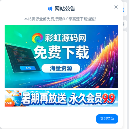
网站公告
本站资源全部免费,赞助9.9享高速下载通道！
首页
>
源码资源
>
其他源码
>
生存签到系统源码 自带管理后台支持短信邮件
生存签到系统源码 自带管理后台支持短信邮件推送
配置
彩虹源码网
2026-06-17
8阅读
源码简介
完整生存签到系统源码，配备独立管理后台，可自由配置短
信与邮件通知参数，自定义签到规则与奖励机制，源码完整
可用，上手简单，快速搭建打卡签到运营平台。
立即赞助
源码展示