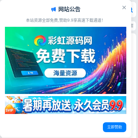
网站公告
本站资源全部免费,赞助9.9享高速下载通道！
首页
>
源码资源
>
发卡系统
>
彩虹自助下单6.1.5源码 免授权破解版完整运营
彩虹自助下单6.1.5源码 免授权破解版完整运营程序
彩虹源码网
2026-05-26
更新于2026-06-26
21阅读
源码简介
彩虹自助下单系统,集成下单、发卡、对接、支付、分销功能
于一体,多套销售模板,最完善的自助下单系统。
此版本为破解免授权版
立即赞助
安装教程: