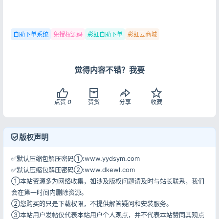
自助下单系统
免授权源码
彩虹自助下单
彩虹云商城
觉得内容不错？我要
登录
点赞
0
赞赏
分享
收藏
没有账号？立即注册
版权声明
✅默认压缩包解压密码①:www.yydsym.com
记住登录
忘记密码?
✅默认压缩包解压密码②:www.dkewl.com
①本站资源多为网络收集，如涉及版权问题请及时与站长联系，我们
登录
会在第一时间内删除资源。
②您购买的只是下载权限，不提供解答疑问和安装服务。
用户协议
隐私政策
③本站用户发帖仅代表本站用户个人观点，并不代表本站赞同其观点