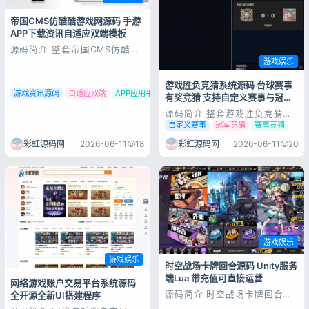
帝国CMS仿酷酷游戏网源码 手游
APP下载资讯自适应双端模板
源码简介 整套帝国CMS仿酷酷
登录
游戏网源码完整可用，上手简
游戏娱乐
单，基于7.5内核开发，适配手
没有账号？立即注册
游/APP下载与资讯门户场景，
游戏胜负竞猜系统源码 台球赛事
自带PC+WAP双端同步、采集
游戏资讯源码
自适应双端
APP应用平台
有奖竞猜 支持自定义赛事与冠军
插件与SEO优化，可直接部署
上线。 模板有手机端和pc端，
竞猜
源码简介 整套游戏胜负竞猜系
由于数据量太大，但又是夸克云
统源码完整可用，上手简单，适
自定义赛事
冠军竞猜
赛事竞猜
盘存放，...
配台球等各类赛事场景，支持自
主创建赛事、胜负竞猜、冠军优
彩虹源码网
2026-06-11
18
彩虹源码网
2026-06-11
20
胜竞猜等功能，功能完善可直接
记住登录
忘记密码?
部署使用。 这个还行，我测试
看如果修改密码后台就会少些系
登录
统设置，这个具体你们自己看看
什么原因 我没时...
用户协议
隐私政策
游戏娱乐
游戏娱乐
时空战场卡牌回合源码 Unity服务
端Lua 带充值可直接运营
网络游戏账户交易平台系统源码
源码简介 时空战场卡牌回合手
全开源全新UI搭建程序
游源码，Unity客户端+Lua服务