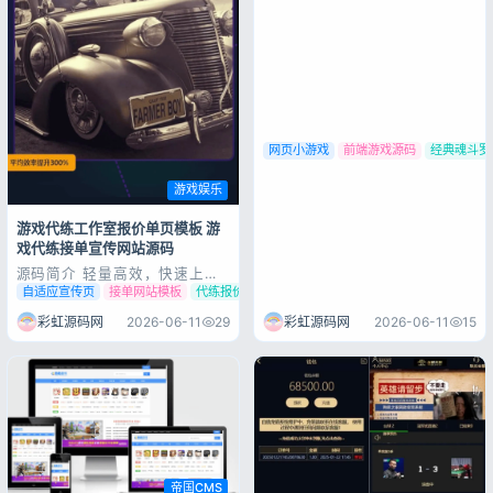
WASD 开枪J 跳跃K 换枪L 魂
斗罗（Contra）是日本
KONAMI公司在1987年发行的
一款经典的横版射击游戏，其硬
派的风格和畅快的射击体验深受
玩家喜爱。此资源是一个压缩包
文件，包含了用JavaScript...
网页小游戏
前端游戏源码
经典魂斗罗
游戏娱乐
游戏代练工作室报价单页模板 游
戏代练接单宣传网站源码
源码简介 轻量高效，快速上线
代码精简：去除冗余动画和复杂
自适应宣传页
接单网站模板
代练报价单页
特效，保留核心交互，加载速度
提升 40%，适合各类服务器配
彩虹源码网
2026-06-11
29
彩虹源码网
2026-06-11
15
置一般的网站 结构清晰：
HTML 代码按 “导航 – 英雄区 –
核心模块 – 联系区” 分层，后续
开发人员可快速修改内容（...
帝国CMS