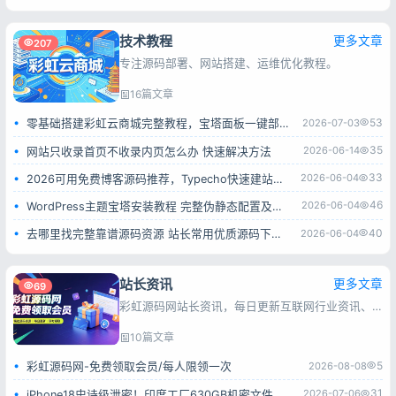
技术教程
更多文章
207
专注源码部署、网站搭建、运维优化教程。
16篇文章
53
2026-07-03
零基础搭建彩虹云商城完整教程，宝塔面板一键部署小白也能学会
35
2026-06-14
网站只收录首页不收录内页怎么办 快速解决方法
33
2026-06-04
2026可用免费博客源码推荐，Typecho快速建站全过程
46
2026-06-04
WordPress主题宝塔安装教程 完整伪静态配置及报错解决方法
40
2026-06-04
去哪里找完整靠谱源码资源 站长常用优质源码下载平台
站长资讯
更多文章
69
彩虹源码网站长资讯，每日更新互联网行业资讯、搜索引擎动态、建站运维及推广技巧，为站长与互联网从业者提供实用参考。
10篇文章
5
2026-08-08
彩虹源码网-免费领取会员/每人限领一次
31
2026-07-06
iPhone18史诗级泄密！印度工厂630GB机密文件全流出