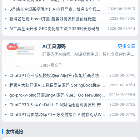
13
2026-06-15
6月站长合规新规落地！AI内容严查、域名安全风险全面升级
6
2026-06-15
新域名后缀.brand开放 服务器资源趋紧价格微涨
14
2026-06-15
AI工具全面升级 GEO优化成主流 2026站长源码与工具赛道解析
AI工具源码
更多文章
14
汇集各类AI绘图、AI短视频生成、智能文案创作系统源码，涵盖多接口对接、会员付费、流量变现类程序，源码完整可用，上手简单，方便搭建AI智能创作平台。
37篇文章
5
2026-08-07
ChatGPT商业版免授权源码 AI问答+智能绘画系统 集成用户付费充值整套运营源码
1
2026-08-07
超级AI大脑开源AI工具箱网站源码 SpringBoot后端 支持AI聊天AI绘画多模型对接
4
2026-08-07
go‑proxy‑bing开源BingAI源码 Vue3+Go NewBing网页系统无需登录直接对话
2
2026-08-07
ChatGPT3.5+4.0+DALL‑E AI对话绘画网页源码 带卡密充值后台附安装教程
2
2026-08-07
ChatGPT网页端源码 带三方支付接口 AI付费对话WEB系统带后台可二开
友情链接