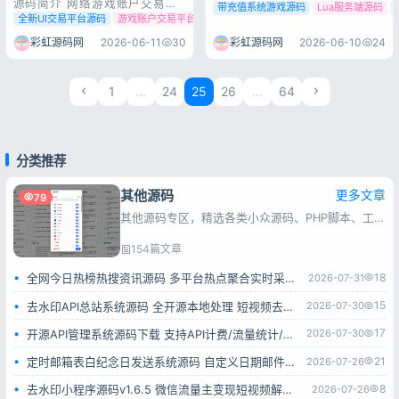
源码简介 网络游戏账户交易平
端完整架构，含卡牌收集、回合
带充值系统游戏源码
Lua服务端源码
台系统全开源版本，搭载全新精
战斗、角色养成、装备系统等核
全新UI交易平台源码
游戏账户交易平台源码
开源账号交易系统
美UI界面，功能完整架构稳定，
心玩法，自带充值与后台管理，
源码完整可用，上手简单，可快
彩虹源码网
2026-06-11
30
彩虹源码网
2026-06-10
24
源码完整可用，上手简单，支持
速搭建专属游戏账号交易站点。
二次开发与快速上线。 源码展
源码展示 源码下载
示 源码下载
1
...
24
25
26
...
64
分类推荐
其他源码
更多文章
79
其他源码专区，精选各类小众源码、PHP脚本、工具程序，一键安装，满足站长快速建站与功能扩展需求。
154篇文章
18
2026-07-31
全网今日热榜热搜资讯源码 多平台热点聚合实时采集系统
15
2026-07-30
去水印API总站系统源码 全开源本地处理 短视频去水印接口平台
17
2026-07-30
开源API管理系统源码下载 支持API计费/流量统计/权限管理 一键部署
21
2026-07-26
定时邮箱表白纪念日发送系统源码 自定义日期邮件自动推送网页源码
8
2026-07-26
去水印小程序源码v1.6.5 微信流量主变现短视频解析小程序完整源码