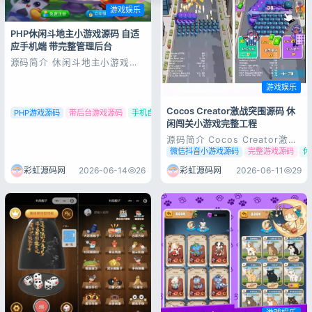
游戏娱乐
PHP休闲斗地主小游戏源码 自适
应手机端 带完整管理后台
源码简介 休闲斗地主小游戏源
码 PHP版本 自适应手机端 带
有管理后端 该系统是一个基于
游戏娱乐
PHP+MySQL进行开发的斗地主
小游戏。系统采用了三人斗地主
Cocos Creator激战突围源码 休
的经典玩法。PHP休闲斗地主小
PHP游戏源码
带后台游戏源码
手机自适应小游戏
游戏源码，自适应手机端，带有
闲闯关小游戏完整工程
管理后端！ 框架：自主研发框
源码简介 Cocos Creator激战
架（...
突围休闲闯关小游戏完整源码，
微信抖音小游戏源码
完整游戏源码
休
引擎版本3.6.1，TypeScript开
发，可直接编译上线微信、抖音
彩虹源码网
2026-06-14
26
彩虹源码网
2026-06-11
29
等平台。核心玩法包含多人枪
战、闯关升级、幸运转盘、签到
奖励、武器解锁等，内置全套流
量主广告位，源码完整...