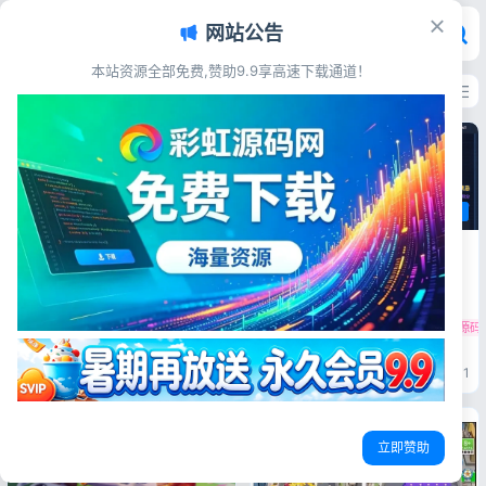
网站公告
彩虹源码网 - 免费源码_游戏源码
本站资源全部免费,赞助9.9享高速下载通道！
最新发布
最多浏览
最多点赞
最多评论
游戏娱乐
地方门户
TQGame在线小游戏联机平台源
码 双人对战网页游戏系统
运动场馆预约小程序源码 羽毛球
源码简介 TQGame在线小游戏
篮球场地预订系统
联机平台1.3.2 实在是没有什么
事情干了 索性无聊就搞了个这
源码简介 运动场馆预约小程序
小游戏排位系统源码
网页对战游戏源码
么个东西出来 目前有两个模式
是一款主要针对城市运动预约的
体育场馆管理系统
篮球馆预约小程序
羽毛球馆预约源码
都是双人的 带音效 奖池里抽到
工具类程序， 产品主要服务人
的道具可以在背包里使用 然后
群为20-45岁运动爱好者，程
彩虹源码网
2026-06-14
12
彩虹源码网
2026-06-14
11
呢细分了排行榜以及个人信息视
序前后端完整代码，包括场馆动
图 每个模式都有它的三个评分
态，运动常识，羽毛球场地预
点...
约，足球场地预约，篮球场地预
约，健身房预约，乒乓球场地预
约，游泳场地预约...
立即赞助