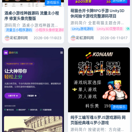
游戏娱乐
游戏娱乐
萌猫合并卡牌RPG手游 Unity3D
酒桌小游戏神器源码 流量主小程
休闲抽卡游戏完整源码项目
序 修复头像完整版
源码简介 全套萌猫主题合并卡
源码简介 酒桌小游戏神器流量
牌RPG游戏源码，基于Unity3D
Unity游戏源码
Unity3D完整项目
休
主小程序源码，已完美修复微信
流量主小程序源码
小程序头像修复源码
微信酒局游戏源码
开发，集成抽卡、合成养成、回
授权头像空白、加载异常问题。
合战斗、关卡闯关、商城签到、
内置摇骰子、真心话大冒险、幸
彩虹源码网
2026-06-11
17
彩虹源码网
2026-06-11
23
离线收益等全功能，多平台可直
运转盘、咬手鳄鱼等多款热门酒
接打包运行。源码完整可用，上
局玩法，全套流量主广告位
手简单，支持更换素材、调整数
（Banner、激励视频、弹
值、二次开发，适合游戏开发学
窗），个人号可直接开通变现。
习、项目...
云开发免服务器，无需...
游戏娱乐
纯手工编写魂斗罗JS游戏源码 网
页版经典魂斗罗小游戏
源码简介 按键说明：方向键