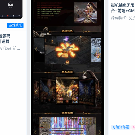
街机捕鱼无限
台+前端+G
源码简介 免
么问题，单机
游戏娱乐
单机测试、
改 IP 即可
Visual St
统源码
具进行编译，
端可运营
码文件！源码文
权代码 前后
niapp源
阿里云、短信
金币赛、赏金
1v1、单排、
赛模式; 运
通...
可编译部署