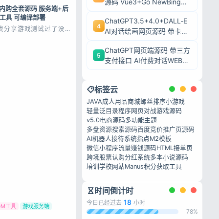
源码 Vue3+Go NewBing网
内购全套源码 服务端+后
页系统无需登录直接对话
M工具 可编译部署
ChatGPT3.5+4.0+DALL‑E
4
费分享游戏测试过了没什
AI对话绘画网页源码 带卡密
 / 外网部署：支持本地
充值后台附安装教程
服务器外网部署，一键修
完成连接配置。 使用
ChatGPT网页端源码 带三方
5
udio 和cocos相关开发工
支付接口 AI付费对话WEB系
网页端app都可编译 源
件！...
统带后台可二开
标签云
JAVA成人用品商城
螺丝排序小游戏
轻量泛目录程序
网页对战游戏源码
v5.0电商源码
多功能主题
多盘资源搜索源码
百度竞价推广页源码
AI机器人接待系统
指点M2模板
微信小程序流量赚钱源码
HTML接单页
跨境股票认购分红系统
多本小说源码
培训学校网站
Manus积分获取工具
时间倒计时
18
今日已经过去
小时
GM工具
游戏服务端
78%