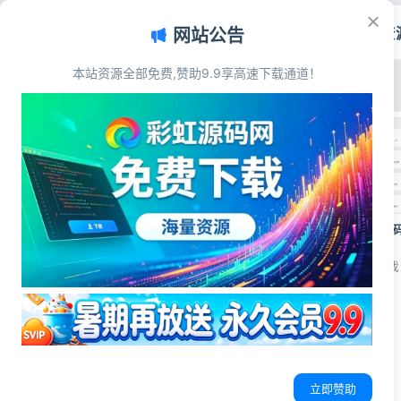
首页
源码资
网站公告
彩虹源码网 - 免费源码_游戏源码_网
本站资源全部免费,赞助9.9享高速下载通道！
最新发布
最多浏览
最多点赞
最多评论
70款合集H5游戏平台源
整合网站源码
源码简介 70+个H5游
有几个缺失素材，绝大
的，类型多，小游戏平台
含70款热门H5休闲小
源码，界面美观、分类
游戏娱乐
问统计，部署简单，源
上手简单，可直接搭建运
示 源...
SY电竞护航源码 游戏陪玩代练派单系
统 多端一站式搭建
立即赞助
源码简介 面向电竞俱乐部的 sy 护航