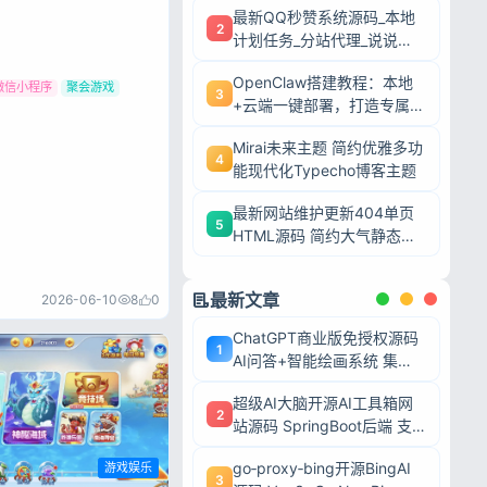
最新QQ秒赞系统源码_本地
2
计划任务_分站代理_说说赞
评自助下单平台
OpenClaw搭建教程：本地
微信小程序
聚会游戏
3
+云端一键部署，打造专属AI
智能体
Mirai未来主题 简约优雅多功
4
能现代化Typecho博客主题
最新网站维护更新404单页
5
HTML源码 简约大气静态模
板
最新文章
2026-06-10
8
0
ChatGPT商业版免授权源码
1
AI问答+智能绘画系统 集成
用户付费充值整套运营源码
超级AI大脑开源AI工具箱网
2
站源码 SpringBoot后端 支
持AI聊天AI绘画多模型对接
go‑proxy‑bing开源BingAI
游戏娱乐
3