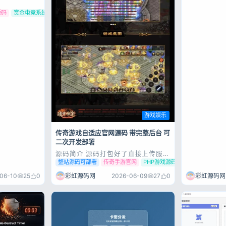
源码
赏金电竞系统源码
登录
没有账号？立即注册
游戏娱乐
传奇游戏自适应官网源码 带完整后台 可
二次开发部署
记住登录
源码简介 源码打包好了直接上传服务
器修改admin下面的config.php文件
整站源码可部署
传奇手游官网
PHP游戏源码
里面的数据库信息。 上传数据库就欧
登录
克了！ 后台地址：/admin 账号
06-10
25
0
彩虹源码网
2026-06-09
27
0
彩虹源码网
admin 密码admin123 源码展示 源
码下载
用户协议
隐