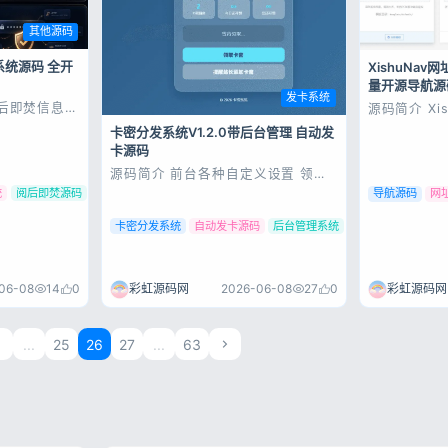
其他源码
系统源码 全开
XishuNav
量开源导航源
发卡系统
阅后即焚信息系
源码简介 Xi
业版 一套完整
我之所以开
卡密分发系统V1.2.0带后台管理 自动发
平台源码 开
经历过 AS
卡源码
多用户运营 ·
ASP 导航
储 + 二次
效、可自由嵌
源码简介 前台各种自定义设置 领取
每个用户的每
此在开发 P
输入验证码 （可开关）公告弹窗（可
后台网页特效
统
阅后即焚源码
导航源码
网
开关） 实际功能 自行搭建体验 卡密
分发系统V1.2.0正式版，带完整后台
卡密分发系统
自动发卡源码
后台管理系统
管理功能，支持卡密批量生成、导入
导出、状态追踪，前台可自定义配
置，验证码防刷，源码完整可用，上
手简...
06-08
14
0
彩虹源码网
2026-06-08
27
0
彩虹源码网
1
...
25
26
27
...
63