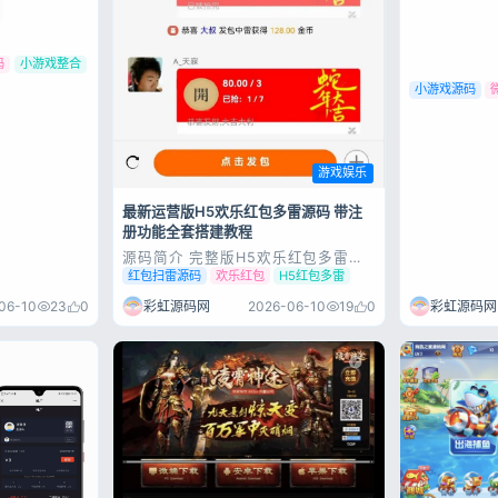
码
小游戏整合
小游戏源码
游戏娱乐
最新运营版H5欢乐红包多雷源码 带注
册功能全套搭建教程
源码简介 完整版H5欢乐红包多雷游
戏源码，具备注册登录、多雷玩法、
红包扫雷源码
欢乐红包
H5红包多雷
完整后台等运营功能，配套详细搭建
步骤，源码完整可用，上手简单，支
06-10
23
0
彩虹源码网
2026-06-10
19
0
彩虹源码网
持直接部署及二次开发。 源码仅供学
习研究，请勿用于违法用途，否则后
果自负 源码展示 源码下载