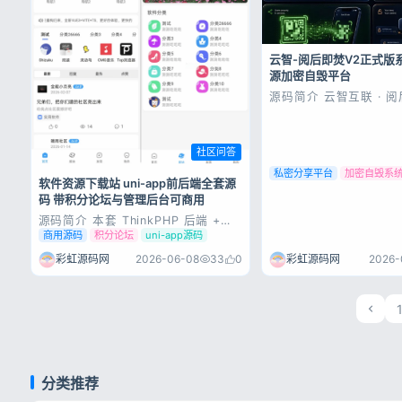
云智-阅后即焚V2正式版
源加密自毁平台
源码简介 云智互联 · 
统 V2.0 — 全功能商
的「阅后即焚」内容传输
箱即用 · 商业级安全 · 
卡密变现 隐藏日志加密存
社区问答
密码验证 活动日志记录
次操作 分离式...
私密分享平台
加密自毁系
软件资源下载站 uni-app前后端全套源
码 带积分论坛与管理后台可商用
源码简介 本套 ThinkPHP 后端 +
uni-app 前端全套商用实战源码，为
商用源码
积分论坛
uni-app源码
多年线上真实运营项目，稳定收款、
处理海量用户业务。适配软件资源下
彩虹源码网
2026-
彩虹源码网
2026-06-08
33
0
载站、积分论坛会员社区，一套代码
兼容 APP、多端小程序，开箱即用，
二次开发便捷，快速搭建专...
分类推荐