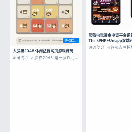
熊猫电竞赏金电竞平台系
ThinkPHP+Uniapp双
游戏娱乐
源码简介 已解密去除授
大脸猫2048 休闲益智网页游戏源码
端全开源无加密，前端带u
码，可二开!支持短信:
源码简介 大脸猫2048 是一款以可爱
宝、其他短信平台 支持
猫咪为主题的休闲益智游戏，基于经
赛、vip赛等赛事; 支持
典2048玩法全新打造。游戏采用清
双排组、战队排等多种比
新治愈的猫咪元素，让每一次滑动都
营: 游戏玩的好的玩家可以
充满萌趣。 核心玩法：通过键盘方向
键移动数字方块，相同数字相遇时会
合并成更大的数字，目标是合成
2048，...