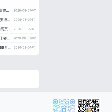
ChatGPT商业版免授权源码 AI问答+智能绘画系统 集成用户付费充值整套运营源码
2
2026-08-07
超级AI大脑开源AI工具箱网站源码 SpringBoot后端 支持AI聊天AI绘画多模型对接
1
2026-08-07
go‑proxy‑bing开源BingAI源码 Vue3+Go NewBing网页系统无需登录直接对话
1
2026-08-07
ChatGPT3.5+4.0+DALL‑E AI对话绘画网页源码 带卡密充值后台附安装教程
2
2026-08-07
ChatGPT网页端源码 带三方支付接口 AI付费对话WEB系统带后台可二开
1
2026-08-07