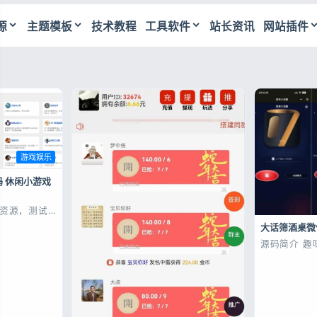
源
主题模板
技术教程
工具软件
站长资讯
网站插件
站源码下载_主题模板_PHP源码免费分享
游戏娱乐
码 休闲小游戏
戏资源，测试
部分都可以玩
大话筛酒桌微
网站源码 内
游戏整合平台
源码简介 趣
清晰，自带访
码，玩法经
码完整可用，
音效，源码
营。 源码展
直接部署和二
码下载