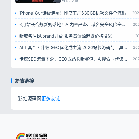
9篇文章
iPhone18史诗级泄密！印度工厂630GB机密文件全流出
202
6月站长合规新规落地！AI内容严查、域名安全风险全面升级
20
新域名后缀.brand开放 服务器资源趋紧价格微涨
2
AI工具全面升级 GEO优化成主流 2026站长源码与工具赛道解析
20
传统SEO流量下滑，GEO成站长新赛道，AI搜索时代该如何转型
20
友情链接
彩虹源码网
更多友链