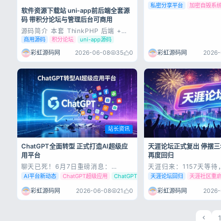
次操作 分离式...
私密分享平台
加密自毁系
软件资源下载站 uni-app前后端全套源
码 带积分论坛与管理后台可商用
源码简介 本套 ThinkPHP 后端 +
uni-app 前端全套商用实战源码，为
商用源码
积分论坛
uni-app源码
多年线上真实运营项目，稳定收款、
处理海量用户业务。适配软件资源下
彩虹源码网
2026-
彩虹源码网
2026-06-08
35
0
载站、积分论坛会员社区，一套代码
兼容 APP、多端小程序，开箱即用，
二次开发便捷，快速搭建专...
站长资讯
ChatGPT全面转型 正式打造AI超级应
天涯论坛正式复出 停摆
用平台
再度回归
聊天已死！6月7日重磅消息：
天涯归来：1157天等
ChatGPT正式告别聊天时代，全面转
论坛真的回来了 6月1
AI平台新动态
ChatGPT超级应用
ChatGPT转型
天涯论坛回归
天涯社区重
型超级应用平台 就在刚刚过去的6月
的周一，却在无数老网
7日，整个AI圈、互联网圈都炸锅
浪——停摆整整1157
彩虹源码网
2026-06-08
21
0
彩虹源码网
2026-
了。 OpenAI高管对外放出一句极其
正式恢复访问了。新域
颠覆行业的话，也直接宣告了一个时
tianya.net，熟悉的
代的落幕：聊天已死。 可能很多普通
荟萃”“天涯杂谈”“关天茶舍
用户...