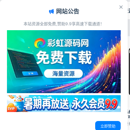
首页
源码资
网站公告
彩虹源码网 - 免费源码_游戏源码_网
本站资源全部免费,赞助9.9享高速下载通道！
最新发布
最多浏览
最多点赞
最多评论
熊猫电竞赏金电竞平台系
ThinkPHP+Uniapp双
游戏娱乐
源码简介 已解密去除授
立即赞助
大脸猫2048 休闲益智网页游戏源码
端全开源无加密，前端带u