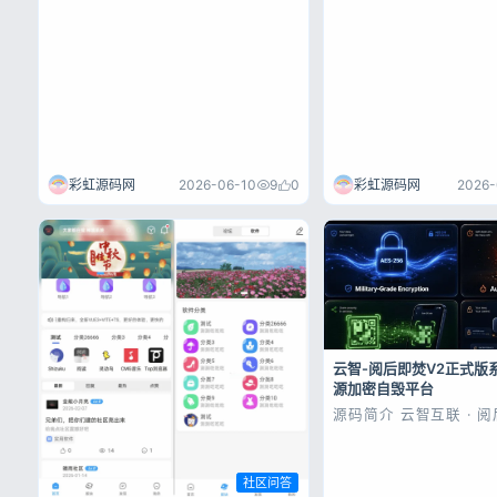
彩虹源码网
2026-
彩虹源码网
2026-06-10
9
0
云智-阅后即焚V2正式版
源加密自毁平台
源码简介 云智互联 · 
统 V2.0 — 全功能商
的「阅后即焚」内容传输
箱即用 · 商业级安全 · 
卡密变现 隐藏日志加密存
社区问答
密码验证 活动日志记录