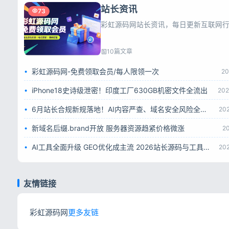
站长资讯
73
10篇文章
彩虹源码网-免费领取会员/每人限领一次
20
iPhone18史诗级泄密！印度工厂630GB机密文件全流出
202
6月站长合规新规落地！AI内容严查、域名安全风险全面升级
20
新域名后缀.brand开放 服务器资源趋紧价格微涨
2
AI工具全面升级 GEO优化成主流 2026站长源码与工具赛道解析
20
友情链接
彩虹源码网
更多友链