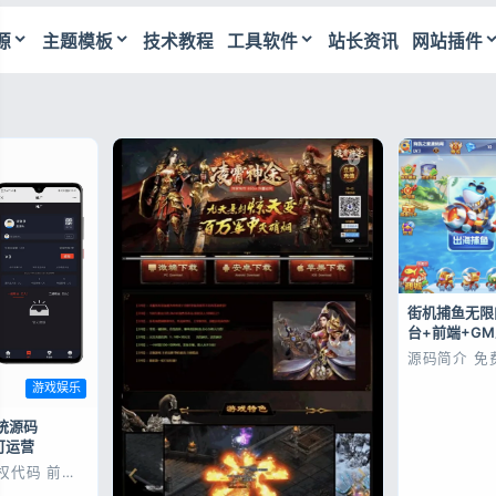
源
主题模板
技术教程
工具软件
站长资讯
网站插件
站源码下载_主题模板_PHP源码免费分享
街机捕鱼无限
台+前端+G
源码简介 免
么问题，单机
游戏娱乐
单机测试、
改 IP 即可
Visual St
统源码
具进行编译，
端可运营
码文件！源码文
权代码 前后
niapp源