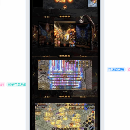
阿里云、短信
金币赛、赏金
1v1、单排、
赛模式; 运
通...
可编译部署
源码
赏金电竞系统源码