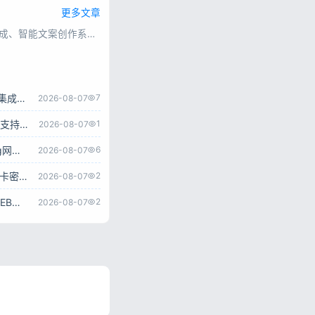
更多文章
汇集各类AI绘图、AI短视频生成、智能文案创作系统源码，涵盖多接口对接、会员付费、流量变现类程序，源码完整可用，上手简单，方便搭建AI智能创作平台。
ChatGPT商业版免授权源码 AI问答+智能绘画系统 集成用户付费充值整套运营源码
7
2026-08-07
超级AI大脑开源AI工具箱网站源码 SpringBoot后端 支持AI聊天AI绘画多模型对接
1
2026-08-07
go‑proxy‑bing开源BingAI源码 Vue3+Go NewBing网页系统无需登录直接对话
6
2026-08-07
ChatGPT3.5+4.0+DALL‑E AI对话绘画网页源码 带卡密充值后台附安装教程
2
2026-08-07
ChatGPT网页端源码 带三方支付接口 AI付费对话WEB系统带后台可二开
2
2026-08-07