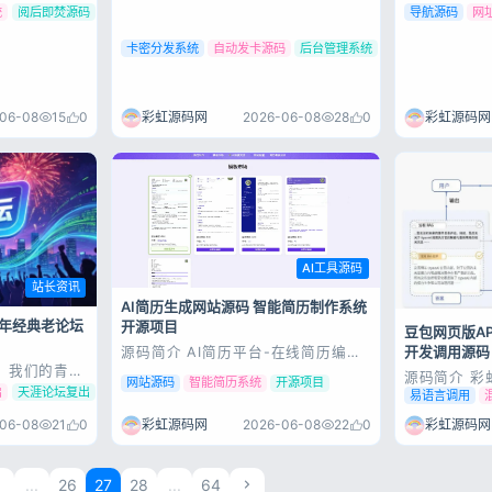
输入验证码 （可开关）公告弹窗（可
后台网页特效
统
阅后即焚源码
导航源码
网
开关） 实际功能 自行搭建体验 卡密
分发系统V1.2.0正式版，带完整后台
卡密分发系统
自动发卡源码
后台管理系统
管理功能，支持卡密批量生成、导入
导出、状态追踪，前台可自定义配
置，验证码防刷，源码完整可用，上
手简...
06-08
15
0
彩虹源码网
2026-06-08
28
0
彩虹源码网
记住登录
登录
用户协议
隐
AI工具源码
站长资讯
AI简历生成网站源码 智能简历制作系统
三年经典老论坛
开源项目
豆包网页版API
开发调用源码
源码简介 AI简历平台-在线简历编辑-
模板丰富-结合大模型帮您快速构建
待，我们的青春
源码简介 彩
您的简历-支持导出pdf等 运行环境
网站源码
智能简历系统
开源项目
日，一个普通
接口的Pyt
启
天涯论坛复出
易语言调用
要求 Node.js：18+ 安装npm npm
民心里掀起巨
例，包含HT
install 运行项目然后反代 npm run
天的天涯社区，
据交互等完
06-08
21
0
彩虹源码网
2026-06-08
22
0
彩虹源码网
dev 欢迎有前端能力的朋友开发简...
名
Python
蓝白界面，“天涯
手简单，快速
”这些老...
应用。 源码
1
...
26
27
28
...
64