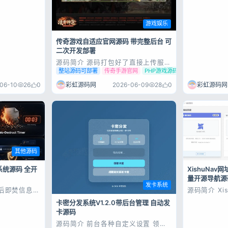
游戏娱乐
传奇游戏自适应官网源码 带完整后台 可
二次开发部署
源码简介 源码打包好了直接上传服务
器修改admin下面的config.php文件
整站源码可部署
传奇手游官网
PHP游戏源码
里面的数据库信息。 上传数据库就欧
克了！ 后台地址：/admin 账号
06-10
26
0
彩虹源码网
2026-06-09
28
0
彩虹源码网
admin 密码admin123 源码展示 源
码下载
其他源码
系统源码 全开
XishuNav
量开源导航源
发卡系统
阅后即焚信息系
源码简介 Xi
业版 一套完整
我之所以开
卡密分发系统V1.2.0带后台管理 自动发
平台源码 开
经历过 AS
卡源码
多用户运营 ·
ASP 导航
登录
储 + 二次
效、可自由嵌
源码简介 前台各种自定义设置 领取
每个用户的每
没有账号？立即注册
此在开发 P