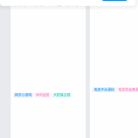
码，可二开!支持短信:
源码简介 大脸猫2048 是一款以可爱
宝、其他短信平台 支持
猫咪为主题的休闲益智游戏，基于经
赛、vip赛等赛事; 支持
典2048玩法全新打造。游戏采用清
双排组、战队排等多种比
新治愈的猫咪元素，让每一次滑动都
营: 游戏玩的好的玩家可以
充满萌趣。 核心玩法：通过键盘方向
键移动数字方块，相同数字相遇时会
合并成更大的数字，目标是合成
2048，...
电竞平台源码
电竞赏金赛
网页小游戏
休闲益智
大脸猫主题