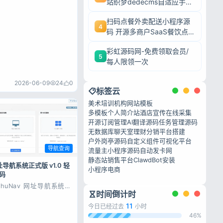
站织梦dedecms自适应手机
端源码
扫码点餐外卖配送小程序源
4
码 开源多商户SaaS餐饮点
餐系统
彩虹源码网-免费领取会员/
5
每人限领一次
2026-06-09
24
0
标签云
美术培训机构网站模板
多模板个人简介站
酒店宣传
在线采集
开源订阅管理
AI翻译源码
任务管理源码
无数据库聊天室
理财分销平台搭建
户外岗亭源码
自定义组件可视化平台
导航查询
流量主小程序源码
自动发卡网
静态站销售平台
ClawdBot安装
网址导航系统正式版 v1.0 轻
小程序电商
码
shuNav 网址导航系统
时间倒计时
发这套导航系统，是因为
P 建站时代，深知传统
11
今日已经过去
小时
系统灵活、可自定义网页特
入 JS 代码的优势，因
46%
HP 版本时，特意保留了