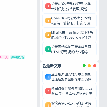
最新QQ秒赞系统源码_本地
2
计划任务_分站代理_说说赞
评自助下单平台
OpenClaw搭建教程：本地
3
+云端一键部署，打造专属AI
智能体
Mirai未来主题 简约优雅多功
4
能现代化Typecho博客主题
最新网站维护更新404单页
5
HTML源码 简约大气静态模
板
GM工具
游戏服务端
最新文章
酒店旅游团购推荐单页模板
1
自适应旅游团购落地页源码
校园点餐订餐外卖跑腿Java
2
源码 学生食堂代取配送系统
餐饮美食小吃火锅店加盟网
3