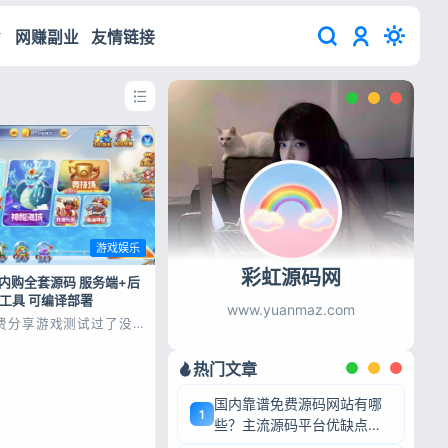
网赚副业
友情链接
游戏娱乐
彩虹源码网
内购全套源码 服务端+后
M工具 可编译部署
www.yuanmaz.com
费分享游戏测试过了没什
 / 外网部署：支持本地
服务器外网部署，一键修
完成连接配置。 使用
热门文章
udio 和cocos相关开发工
网页端app都可编译 源
国内靠谱免费源码网站有哪
件！...
1
些？主流源码平台优缺点深
度盘点