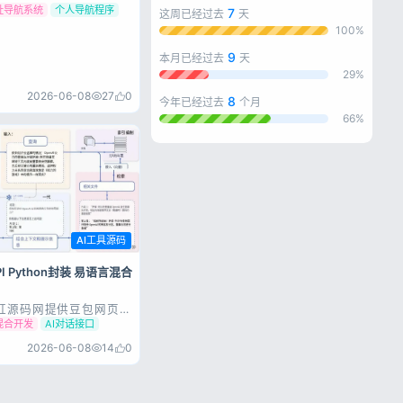
配置、自定...
址导航系统
个人导航程序
7
这周已经过去
天
100%
9
本月已经过去
天
29%
2026-06-08
27
0
8
今年已经过去
个月
忘记密码?
66%
私政策
AI工具源码
 Python封装 易语言混合
虹源码网提供豆包网页版
hon封装与易语言调用示
混合开发
AI对话接口
TP请求、JSON解析、数
整代码，支持易语言与
2026-06-08
14
0
混合开发，源码完整可用，上
集成AI对话能力到桌面
展示 源码下载