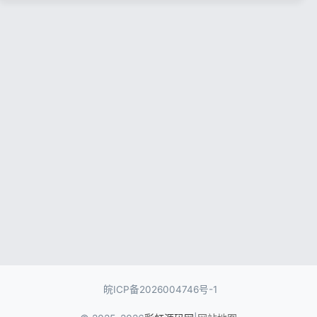
记住登录
忘记密码?
登录
用户协议
隐私政策
皖ICP备2026004746号-1