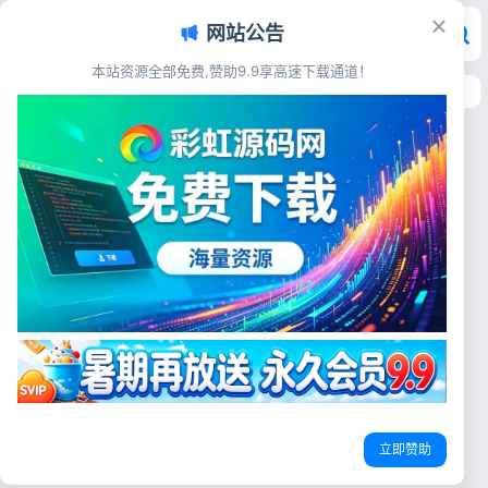
网站公告
本站资源全部免费,赞助9.9享高速下载通道！
首页
>
标签：文章主题
标签：文章主题
WordPress
Clien-瀑布流文章WordPress主
题_全站PJAX无后台设置模板
{x} 源码简介 Clien-瀑布流文
章主题，全站pjax，无后台设
WordPress主题
文章主题
无后台设置
置，更改链接请自行修改
header.php文件。 {x} 源码展
彩虹源码网
2026-03-17
22
示 {x} 源码下载 {cloud
title="Clien瀑布流文章主题模
板 WordPress主题模板....
登录
立即赞助
没有账号？立即注册