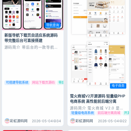
用户协议
隐私政策
导航查询
新版导航下载页自适应系统源码
带完整后台可直接搭建
源码简介 带后台的一款导航下
载页源码，前台展示的应用下载
链接可在后台添加设置，现代化
前端导航页面，页面精美，自适
应手机/电脑端测试环境：
MySQL5.6，PHP8.0首页带轮
番图设计，支持分类跳转和下载
功能，后台带有用户访问记录，
下载区域可...
可搭建导航系统
网站下载页源码
带后台导航源码
电子商务
萤火商城V2开源源码 轻量级PHP
电商系统 高性能前后端分离
源码简介 萤火商城 V2.0 是一
款基于 PHP 完全开源
轻量级电商系统
前后端分离商城
开源
（Apache License 协议开
源）、轻量级、高性能、前后端
彩虹源码网
2026-05-04
34
彩虹源码网
2026-05-04
22
分离的电商系统。它支持微信小
程序、H5、公众号和 APP 等