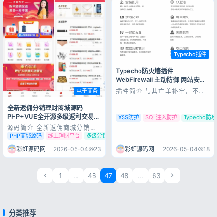
多种终端，旨在帮助用户快速搭
建个性化独立商城。项目前后
端...
Typecho插件
Typecho防火墙插件
WebFirewall 主动防御 网站安全
防护插件
电子商务
插件简介 与其亡羊补牢，不如
主动防御！许多用户建议我们开
发木马扫描和清理功能，但我们
全新返佣分销理财商城源码
相信更有效的策略是预防网站被
PHP+VUE全开源多级返利交易系
XSS防护
SQL注入防护
Typecho防
挂马。为此，我们开发了
统
《Typecho 防火墙插件
源码简介 全新返佣商城分销商
WebFirewall》，一款基于
城理财商城系统源码 全开源
PHP商城源码
线上理财平台
多级分销返利
Typecho 的应用层防火墙，能
PHP+VUE源码 完整版全新返佣
够有效...
分销理财三合一商城系统，采用
彩虹源码网
2026-05-04
18
彩虹源码网
2026-05-04
23
PHP后端搭配VUE前端架构，
全开源无加密，自带多级分销、
自动返佣、理财收益等核心功
1
...
46
47
48
...
63
能，源码完整亲测稳定，可二次
开发，轻松搭...
分类推荐