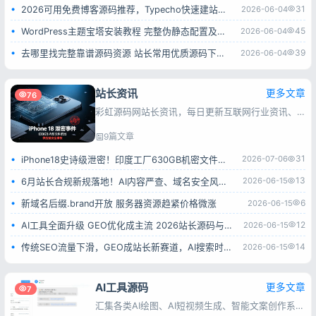
31
2026-06-04
2026可用免费博客源码推荐，Typecho快速建站全过程
45
2026-06-04
WordPress主题宝塔安装教程 完整伪静态配置及报错解决方法
39
2026-06-04
去哪里找完整靠谱源码资源 站长常用优质源码下载平台
站长资讯
更多文章
76
彩虹源码网站长资讯，每日更新互联网行业资讯、搜索引擎动态、建站运维及推广技巧，为站长与互联网从业者提供实用参考。
9篇文章
31
2026-07-06
iPhone18史诗级泄密！印度工厂630GB机密文件全流出
13
2026-06-15
6月站长合规新规落地！AI内容严查、域名安全风险全面升级
6
2026-06-15
新域名后缀.brand开放 服务器资源趋紧价格微涨
12
2026-06-15
AI工具全面升级 GEO优化成主流 2026站长源码与工具赛道解析
14
2026-06-15
传统SEO流量下滑，GEO成站长新赛道，AI搜索时代该如何转型
AI工具源码
更多文章
7
汇集各类AI绘图、AI短视频生成、智能文案创作系统源码，涵盖多接口对接、会员付费、流量变现类程序，源码完整可用，上手简单，方便搭建AI智能创作平台。