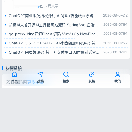
37篇文章
2
2026-08-07
ChatGPT商业版免授权源码 AI问答+智能绘画系统 集成用户付费充值整套运营源码
1
2026-08-07
超级AI大脑开源AI工具箱网站源码 SpringBoot后端 支持AI聊天AI绘画多模型对接
1
2026-08-07
go‑proxy‑bing开源BingAI源码 Vue3+Go NewBing网页系统无需登录直接对话
2
2026-08-07
ChatGPT3.5+4.0+DALL‑E AI对话绘画网页源码 带卡密充值后台附安装教程
1
2026-08-07
ChatGPT网页端源码 带三方支付接口 AI付费对话WEB系统带后台可二开
友情链接
首页
投稿
搜索
友链
我的
彩虹源码网
更多友链
皖ICP备2026004746号-1
© 2025-2026
彩虹源码网
|
网站地图
本站内容仅供学习交流，如有侵权请联系站长删除