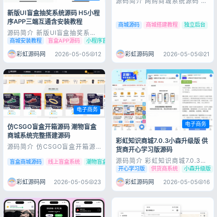
源码简介 网购商城系统源码 积
分兑换商城系统源码 独立后台
新版UI盲盒抽奖系统源码 H5小程
附教程 测试环境：
序APP三端互通含安装教程
Nginx+PHP7.0+MySQL5.6+th
商城源码
商城搭建教程
独立后台
inkphp伪静态 全套网购商城系
源码简介 新版UI盲盒抽奖系统
统源码，支持积分兑换功能，配
源码-带H5端小程序端可打包
商城安装教程
盲盒APP源码
小程序盲盒
备独立管理后台，附带详细搭建
APP_带安装教程 全新UI界面盲
使用教程，源码完整可直接部...
盒抽奖系统源码，支持H5端、
彩虹源码网
2026-05-05
12
彩虹源码网
2026-05-05
21
小程序端、可打包APP三端使
用，源码完整功能齐全，附带详
细安装部署教程，轻松搭建线上
盲盒抽奖平台。 源码展示 源码
下载
电子商务
电子商务
登录
仿CSGO盲盒开箱源码 潮物盲盒
商城系统完整搭建源码
没有账号？立即注册
彩虹知识商城7.0.3小森升级版 供
源码简介 仿CSGO盲盒开箱源
货商开心学习版源码
码 盲盒商城源码 盲盒开箱源码
潮物盲盒商城源码 测试环境：
源码简介 彩虹知识商城7.0.3小
盲盒商城源码
线上盲盒系统
潮物盲盒商城
宝塔、Linux、PHP7.2、
森升级版新增供货商开心学习版
开心学习版
供货商系统
小森升级版
MySQL5.6 根目录 public，伪
1.新增邮件提醒功能，支持给用
静态 thinkphp，php需要
户发订单、结算等邮件通知 2.
彩虹源码网
2026-05-05
23
彩虹源码网
2026-05-05
16
Redis扩展 后台：/stf 账号：
支持给管理员发送提现、域名审
记住登录
忘记密码?
ad...
核等邮件通知 3.支持设置手续
费最低扣除金额 4.修复了其他
一些已知问题 源码展示 源码...
登录