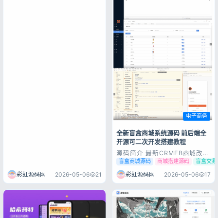
电子商务
全新盲盒商城系统源码 前后端全
开源可二次开发搭建教程
源码简介 最新CRMEB商城改的
盲盒。这款盲盒源码包括后台管
盲盒商城源码
商城搭建源码
盲盒交易
理系统、前端uniapp、后台vue
和H5注册页uniapp，可以在多
彩虹源码网
2026-05-06
21
彩虹源码网
2026-05-06
17
个平台上运行并支持任意二开定
制。 优势和特点 1.该盲盒源码
完全开源，方便二次开发和自定
义定制。每个组件都有详...