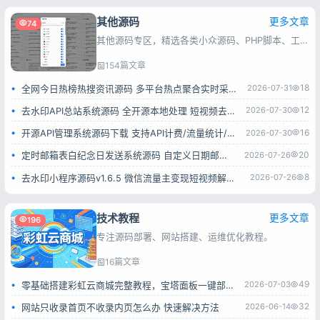
其他源码
更多文章
74
其他源码专区，精选各类小众源码、PHP脚本、工具程序，一键安装，满足站长快速建站与功能扩展需求。
154篇文章
18
2026-07-31
全网今日热榜热搜资讯源码 多平台热点聚合实时采集系统
12
2026-07-30
去水印API总站系统源码 全开源本地处理 短视频去水印接口平台
16
2026-07-30
开源API管理系统源码下载 支持API计费/流量统计/权限管理 一键部署
20
2026-07-26
定时邮箱表白纪念日发送系统源码 自定义日期邮件自动推送网页源码
8
2026-07-26
去水印小程序源码v1.6.5 微信流量主变现短视频解析小程序完整源码
技术教程
更多文章
196
专注源码部署、网站搭建、运维优化教程。
16篇文章
49
2026-07-03
零基础搭建彩虹云商城完整教程，宝塔面板一键部署小白也能学会
32
2026-06-14
网站只收录首页不收录内页怎么办 快速解决方法