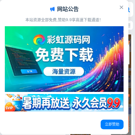
网站公告
彩虹源码网 - 免费源码_游戏源码
本站资源全部免费,赞助9.9享高速下载通道！
最新发布
最多浏览
最多点赞
最多评论
电子商务
全新UI精美H5购物商城系统源码
对接易支付全套源码首发
源码简介 新款高颜值UI H5购
物商城系统源码独家首发，功能
齐全稳定流畅，内置易支付接口
一键对接，源码完整无加密，可
直接部署上线，支持自定义修改
二次开发，轻松搭建移动端线上
购物商城平台。 源码展示 源码
立即赞助
下载