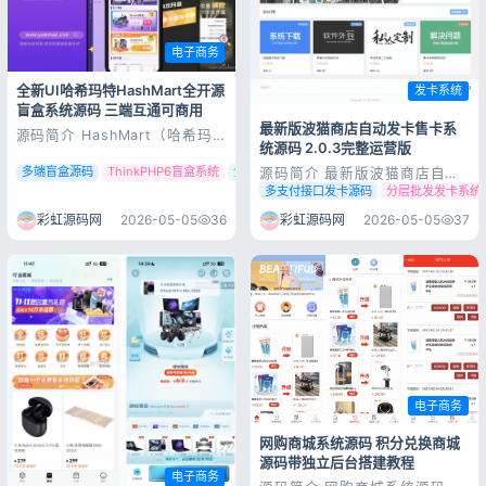
电子商务
全新UI哈希玛特HashMart全开源
发卡系统
盲盒系统源码 三端互通可商用
最新版波猫商店自动发卡售卡系
源码简介 HashMart（哈希玛
统源码 2.0.3完整运营版
特）是首款开源的面向生产的高
性能、易开发的盲盒系统。它包
多端盲盒源码
ThinkPHP6盲盒系统
全新UI盲盒商城
源码简介 最新版波猫商店自动
含：首页看板、商品管理、订单
发卡售卡系统源码 适用于各种
多支付接口发卡源码
分层批发发卡系统
管理、盲盒管理、系统管理、会
电商、优惠卷、论坛邀请码、充
员管理、权限管理、记录管理，
值卡、激活码、注册码、腾讯爱
彩虹源码网
2026-05-05
36
彩虹源码网
2026-05-05
37
并且拥有完善的搭建使用手册和
奇艺积分CDK等，支持手动和
接口文档。是帮助您快速落地盲
全自动发货，还有类似1688的
盒商城系统...
分层批发模式。 功能特色： 开
发语言：JAVA 开发框架：
Spr...
电子商务
网购商城系统源码 积分兑换商城
源码带独立后台搭建教程
电子商务