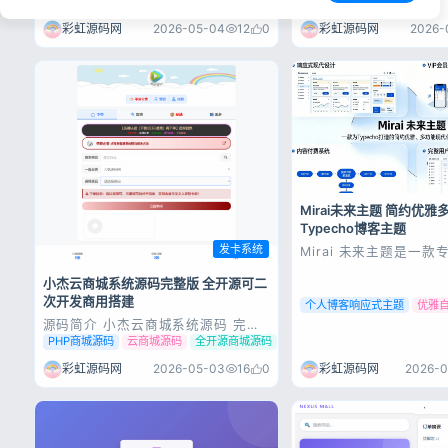
码下...
彩虹源码网
2026-05-04
12
0
彩虹源码网
2026-
Mirai未来主题 简约优
Typecho博客主题
发卡系统
Mirai 未来主题是一款专为
打造的简约优雅、多功
管理主题。采用"未来"
小杰云商城系统源码完整版 全开源可二
付费阅读、VIP 会员、
次开发商用搭建
个人博客响应式主题
优雅
SEO 优化等核心模块
于个人博客、技术分享
源码简介 小杰云商城系统源码 完整
作、知识付费平台、多作者
版 全开源 基于多款经典商城深度优
PHP商城源码
云商城源码
全开源商城源码
化重构，不管是功能、颜值、安全、
流畅度，直接给你干到天花板！ 完
彩虹源码网
2026-05-03
16
0
彩虹源码网
2026-0
美适配易支付V2和mapi支付，拿到
手简单配置就能上线运营，不用你再
费劲改接口！ 功能多到爆炸，每一个
都是...