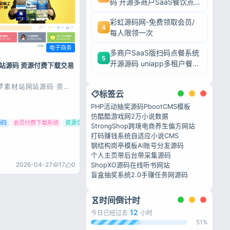
码 开源多商户SaaS餐饮点
餐系统
彩虹源码网-免费领取会员/
4
每人限领一次
电子商务
多商户SaaS版扫码点餐系统
5
开源源码 uniapp多租户餐饮
站源码 资源付费下载交易
平台 支持商家入驻
梦素材站网站源码 资源
标签云
平台源码 安装教程：
nx + PHP5.6 +
PHP活动抽奖源码
PbootCMS模板
7 导入数据库文件：
com.sql 数据库修改文
仿酷酷游戏网
2万小说数据
a/common.inc.ph...
源码
会员付费下载系统
资源交易平台源码
StrongShop跨境电商
养生偏方网站
打码赚钱系统
自适应小说CMS
钢结构岗亭模板
AI账号分发源码
个人主页带后台
带采集源码
忘记密码?
2026-04-27
17
0
ShopXO源码
在线听书网站
盲盒抽奖系统2.0
手赚任务网源码
时间倒计时
私政策
12
今日已经过去
小时
51%