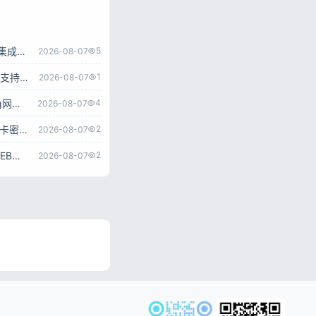
ChatGPT商业版免授权源码 AI问答+智能绘画系统 集成用户付费充值整套运营源码
5
2026-08-07
超级AI大脑开源AI工具箱网站源码 SpringBoot后端 支持AI聊天AI绘画多模型对接
1
2026-08-07
go‑proxy‑bing开源BingAI源码 Vue3+Go NewBing网页系统无需登录直接对话
4
2026-08-07
ChatGPT3.5+4.0+DALL‑E AI对话绘画网页源码 带卡密充值后台附安装教程
2
2026-08-07
ChatGPT网页端源码 带三方支付接口 AI付费对话WEB系统带后台可二开
2
2026-08-07