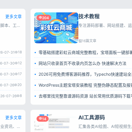
技术教程
更多文章
204
其他源码专区，精选各类小众源码、PHP脚本、工具程序，一键安装，满足站长快速建站与功能扩展需求。
专注源码部署、网站搭建、运
16篇文章
18
26-07-31
12
网站只收录首页不收录内页怎么办 快速解决方法
6-07-30
17
2026可用免费博客源码推荐，Typecho快速建站
6-07-30
20
6-07-26
8
去哪里找完整靠谱源码资源 站长常用优质源码下载
26-07-26
AI工具源码
更多文章
14
彩虹源码网站长资讯，每日更新互联网行业资讯、搜索引擎动态、建站运维及推广技巧，为站长与互联网从业者提供实用参考。