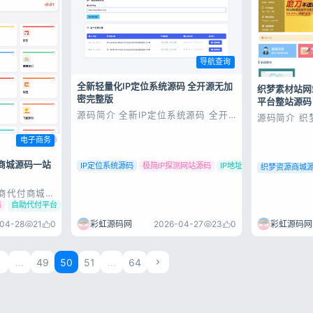
导航查询
全新轻量化IP定位系统源码 全开源无加
织梦素材站网
密完整版
平台整站源码
登录
源码简介 全新IP定位系统源码 全开
源码简介 织
源 轻量化 是通过经纬度进行解析定
付费下载交易
没有账号？立即注册
位的，精度自行测试，适合二开 仅供
测试环境：Ngi
电子商务
研究学习使用，请勿非法使用！ 源码
MySQL5.
展示 源码下载
wwwdkewl
商城源码一站
IP定位系统源码
极简IP探测网站源码
IP地址归属地查询源码
件：/web_dat
织梦资源商城
商代付商城源
有一套php
码
自助代付平台
很混乱 域名风
记住登录
这套测试实际
彩虹源码网
04-28
21
0
彩虹源码网
2026-04-27
23
0
套代付模板整
展示 源码下载
登录
...
49
50
51
...
64
用户协议
隐