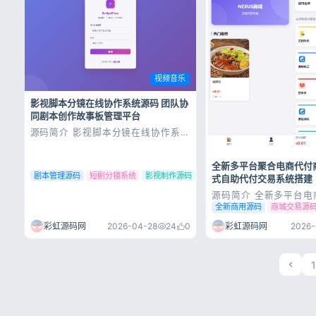
视频音乐
影视脚本分镜在线协作系统源码 团队协
同剧本创作故事板管理平台
源码简介 影视脚本分镜在线协作系统
源码 程序安装说明： 本程序推荐
PHP7.4/PHP8.0 1.服务器新建网站目
录，上传源码并解压 2.导入数据库文
全新多平台聚合电商代付
件dkewl_com.sql 3.网站根目
剧本管理源码
短剧分镜系统
影视制作源码
式自助代付交易系统搭建
录/config/db.php文件修改你的数据
库...
源码简介 全新多平台电
码 客户定制 之前市面上
全新商用源码
商城交易源
的 目录结构参差不齐 
控严重 付款几乎秒封 
彩虹源码网
2026-04-28
24
0
彩虹源码网
2026-
测试一周不死 基于上一
体重构 网恋神器 源码
1