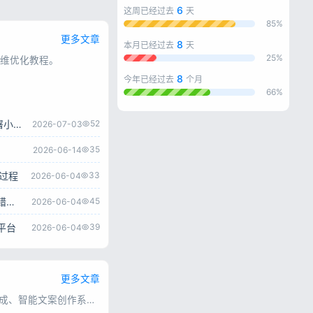
6
这周已经过去
天
85%
更多文章
8
本月已经过去
天
25%
维优化教程。
8
今年已经过去
个月
66%
零基础搭建彩虹云商城完整教程，宝塔面板一键部署小白也能学会
52
2026-07-03
35
2026-06-14
全过程
33
2026-06-04
WordPress主题宝塔安装教程 完整伪静态配置及报错解决方法
45
2026-06-04
平台
39
2026-06-04
更多文章
汇集各类AI绘图、AI短视频生成、智能文案创作系统源码，涵盖多接口对接、会员付费、流量变现类程序，源码完整可用，上手简单，方便搭建AI智能创作平台。