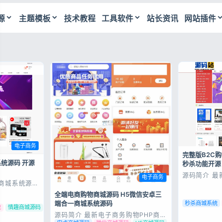
源
主题模板
技术教程
工具软件
站长资讯
网站插件
站源码下载_主题模板_PHP源码免费分享
电子商务
完整版B2C
系统源码 开源
秒杀功能开源
源码简介 最
电子商务
团购/折扣/秒
商城系统源码
Nginx + PH
站商品数据的
全端电商购物商城源码 H5微信安卓三
MySQL5.
城、公众号商
端合一商城系统源码
源码展示 源
秒杀商城系统
机端小程序是
统
情趣商城源码
Nginx +
源码简介 最新电子商务购物PHP商城
7 源码展示 源
系统源码 三端/H5网页端+微信小程