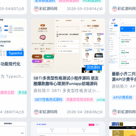
安卓商城源码
微信商城源码
H5商城源码
序端+安卓客户端 测试环境：Nginx
+ PHP7.0 + MySQL5.7 源码展示 源
05-04
27
0
彩虹源码网
2026-05-03
14
0
彩虹源码网
码下载
Typecho
雅多功能现代化
其他源码
最新小齐二开
 Typecho
SBTI多类型性格测试小程序源码 朋友
源API计费
能现代化内容
圈爆款趣味心理测评uniapp前端源码
设计理念，集
源码简介 AP
用户中心、
源码简介 SBTI 多类型性格测试小程
系统 最新小
自媒体主题
多功能Typecho主题
于一体，适用
序源码/朋友圈最火性格测试源码 前
Nginx+PHP
、自媒体创
API计费系统
端uniapp 基于uniapp开发SBTI 多
程：访问域名
SBTI性格测试源码
流量变现测试系统
uniapp测评源码
社区...
类型测试小程序源码 MBTI已经过时
首页新增文字
了，现在是SBTI来了 纯前端代码，
表加载速度 
可以对接流量主 源码展示 源码下载
彩虹源码网
4-28
114
0
彩虹源码网
2026-04-28
36
0
apikey...