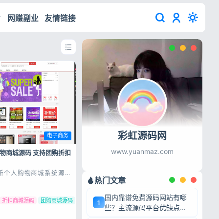
网赚副业
友情链接
彩虹源码网
电子商务
www.yuanmaz.com
购物商城源码 支持团购折扣
新个人购物商城系统源码
热门文章
杀 B2C商城 测试环境：
P7.2 +
6 PC+H5双端 附教程
国内靠谱免费源码网站有哪
码下载
折扣商城源码
团购商城源码
1
些？主流源码平台优缺点深
度盘点