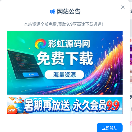
首页
源码资
网站公告
彩虹源码网 - 免费源码_游戏源码_网
本站资源全部免费,赞助9.9享高速下载通道！
最新发布
最多浏览
最多点赞
最多评论
电子商务
全新UI购物商城系统源码 完整版电商网
2026最新成人情趣商城
站搭建源码
全套商城源码
源码简介 精选全新UI购物商城系统源
源码简介 最新成人情趣
码，界面简洁大气功能齐全，自带完
开源商城源码 不带演示
整前后台，支持多种支付接口，可直
包含小程序商城、H5商
接部署搭建电商平台，源码开源易修
城、PC商城、APP 手
购物商城系统源码
可二次开发商城源码
商城网站源码
改，适合个人及企业商用二次开发。
成人电商源码
开源商城系
uniapp开发的 测试环境：
源码展示 源码下载
立即赞助
PHP8.2 + MySQL5.