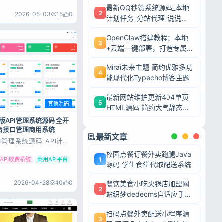
最新QQ秒赞系统源码_本地
2
2026-05-03
15
0
计划任务_分站代理_说说赞
评自助下单平台
OpenClaw搭建教程：本地
3
+云端一键部署，打造专属AI
智能体
Mirai未来主题 简约优雅多功
4
能现代化Typecho博客主题
最新网站维护更新404单页
5
其他源码
HTML源码 简约大气静态模
板
版API管理系统源码 全开
平台接口管理商用系统
最新文章
I管理系统源码 API计费
齐二开版 测试环境：
校园点餐订餐外卖跑腿Java
7.4+MySQL5.7 安装教
1
API收费系统
商用API平台
进行安装 二开日志：
源码 学生食堂代取配送系统
广告位 优化后台友链列
新增API技术支持提示(无
2026-04-28
40
0
餐饮美食小吃火锅店加盟网
2
站织梦dedecms自适应手机
端源码
扫码点餐外卖配送小程序源
3