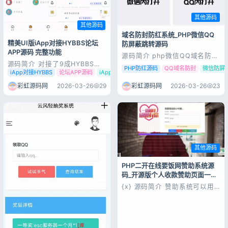
其他源码
其他源码
域名防封防红系统_PHP微信QQ
精美UI版iApp对接HYBBS论坛
防屏蔽跳转源码
APP源码 完整功能
源码简介 php微信QQ域名防封
防红防屏蔽系统源码 , 亲测可
源码简介 对接了9成HYBBS论
PHP防红源码
QQ域名防封
微信防屏
用 源码展示 源码下载
坛功能，登录注册发帖，收费
iApp对接HYBBS
论坛APP源码
iApp发帖收费贴源码
贴，评论贴，查看资料，删除帖
子置顶帖子，加精，锁定等等各
彩虹源码网
2026-03-26
29
彩虹源码网
2026-03-26
23
种功能都有适合做一个小型的轻
论坛 是一个.iapp文件，懂的朋
友可下载自行研究 源码展示 源
码下载
其他源码
PHP二开在线要饭网赞助系统源
码_开源版个人收款赞助页面一键
安装
{x} 源码简介 赞助系统可以用
来个人收款或者赞助页面使用，
傻瓜式一键安装，上传所有文件
至网站根目录或域名+install，
后台域名/admin 账号admin 密
码123456 {x} 源码展示 {x} 源