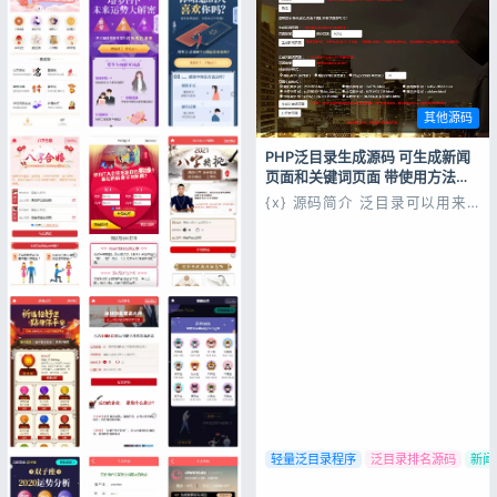
其他源码
PHP泛目录生成源码 可生成新闻
页面和关键词页面 带使用方法视
频教程 助力网站收录排名
{x} 源码简介 泛目录可以用来
提升网站收录和排名 合理运用
目录可以达到快速出词和出权重
的效果 程序小 基本的服务器都
带的得动 带使用方法视频教程
{x} 源码展示 {x} 源码下载
{cloud title="PHP泛目录生成
源码 可生成...
轻量泛目录程序
泛目录排名源码
新闻