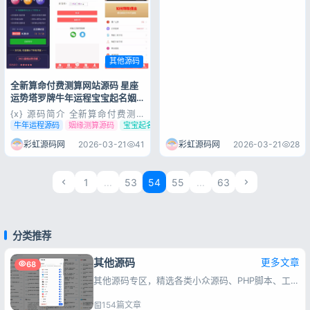
其他源码
全新算命付费测算网站源码 星座
运势塔罗牌牛年运程宝宝起名姻
缘系统 带安装说明
{x} 源码简介 全新算命付费测
算网站源码 星座运势塔罗牌牛
牛年运程源码
姻缘测算源码
宝宝起名源码
年运程宝宝起名姻缘等 内附安
装说明 {x} 源码展示 {x} 源码
彩虹源码网
2026-03-21
41
彩虹源码网
2026-03-21
28
下载 {cloud title="全新算命付
费测算网站源码 星座运势塔罗
牌牛年运程宝宝起名姻缘
1
...
53
54
55
...
63
等.rar" typ...
分类推荐
其他源码
更多文章
68
其他源码专区，精选各类小众源码、PHP脚本、工具程序，一键安装，满足站长快速建站与功能扩展需求。
154篇文章