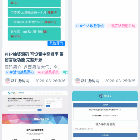
码下载 {cloud title...
PHP个人收款系统
一键安装赞助系统
其他源码
PHP抽奖源码 可设置中奖概率 带
留言板功能 完整开源
源码简介 界面简洁大气，全站
ajax用户体验良好 奖品概率后
PHP活动抽奖源码
Ajax抽奖系统
可设置中奖概率抽奖源码
台可自己设置，概率算法开放化
具留言板功能可供用户发布此次
彩虹源码网
2026-03-26
26
彩虹源码网
2026-03-25
25
活动参与感受，更具活动化 奖
品介绍支持html标签，折叠式
布局节省网页布局空间 需要安
装sg。 源码展示 源码下载