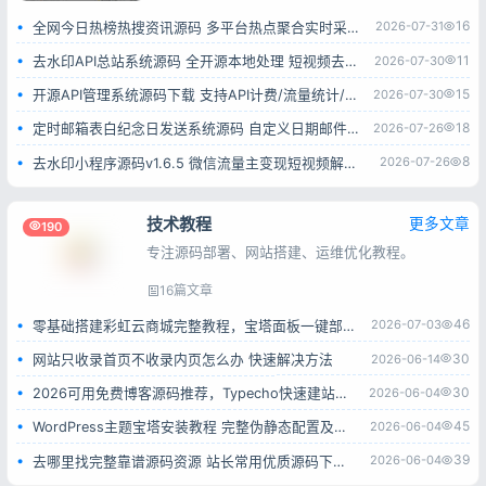
16
2026-07-31
全网今日热榜热搜资讯源码 多平台热点聚合实时采集系统
11
2026-07-30
去水印API总站系统源码 全开源本地处理 短视频去水印接口平台
15
2026-07-30
开源API管理系统源码下载 支持API计费/流量统计/权限管理 一键部署
18
2026-07-26
定时邮箱表白纪念日发送系统源码 自定义日期邮件自动推送网页源码
8
2026-07-26
去水印小程序源码v1.6.5 微信流量主变现短视频解析小程序完整源码
技术教程
更多文章
190
专注源码部署、网站搭建、运维优化教程。
16篇文章
46
2026-07-03
零基础搭建彩虹云商城完整教程，宝塔面板一键部署小白也能学会
30
2026-06-14
网站只收录首页不收录内页怎么办 快速解决方法
30
2026-06-04
2026可用免费博客源码推荐，Typecho快速建站全过程
45
2026-06-04
WordPress主题宝塔安装教程 完整伪静态配置及报错解决方法
39
2026-06-04
去哪里找完整靠谱源码资源 站长常用优质源码下载平台