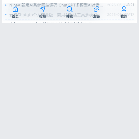
21
2026-06-16
NineAi新版AI系统网站源码 ChatGPT多模型AI对话绘画分销商用程序
17
2026-06-16
云海Chatgtp个人商业版｜商用AI对话工具多模型稳定无限制
首页
投稿
搜索
友链
我的
22
2026-06-15
完整ChatGPT商业版源码 附全套搭建教程商用AI对话系统
友情链接
彩虹源码网
更多友链
皖ICP备2026004746号-1
© 2025-2026
彩虹源码网
|
网站地图
本站内容仅供学习交流，如有侵权请联系站长删除