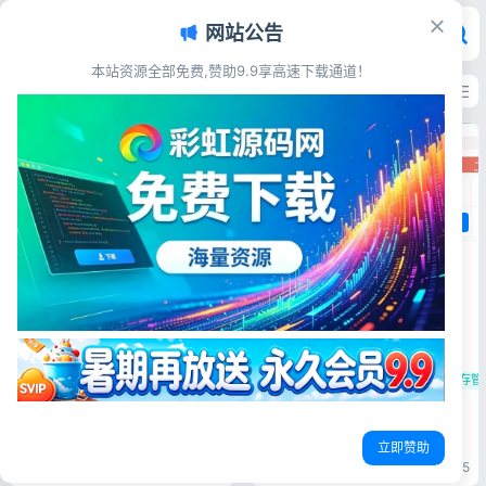
网站公告
彩虹源码网 - 免费源码_游戏源码
本站资源全部免费,赞助9.9享高速下载通道！
最新发布
最多浏览
最多点赞
最多评论
其他源码
PHP仿金蝶云ERP进销存V8源码
多仓版网络版 含扫描枪入库
源码简介 本系统采用
PHP+MYSQL开发，B/S架构，
方便随地使用，不管是界面上还
其他源码
是功能上都可以说无可挑剔。
系统特色 1、扫描枪入库+库存
PHP图片版Ping接口源码 上传即
中小企业ERP
扫描枪入库源码
库存管
预警，含购货，销货，仓库管
用 返回图片结果
理，商品管理，供应商管理，职
员管理等非常多的功能。 2、该
源码简介 图片版Ping接口源码
ERP部署安...
发个自用的Ping图片版接口 把
PHP服务器Ping源码
在线Ping图片源码
Ping图片接口
立即赞助
压缩包丢服务器就能用 请求示
例 比如：xxx.com/index.php?
彩虹源码网
2026-03-26
28
彩虹源码网
2026-03-26
45
url=8.8.8.8 直接返回一张带