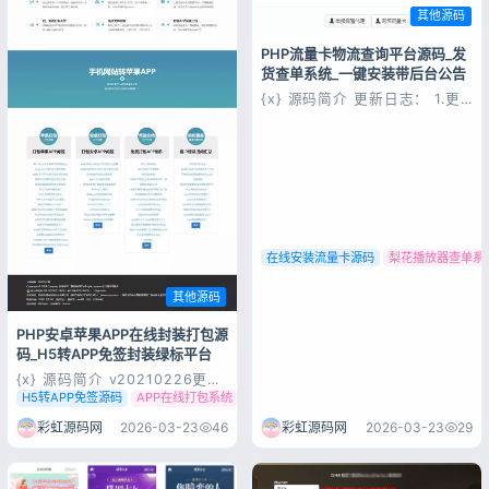
其他源码
PHP流量卡物流查询平台源码_发
货查单系统_一键安装带后台公告
{x} 源码简介 更新日志： 1.更
换首页的UI，去掉无用代码，增
加访问速度！ 2.新增梨花播放
器代码（后台填写KEY即可）！
3.新增在线安装系统功能（无需
登录
手动导入数据库）！ 4.新增后
没有账号？立即注册
台管理公告功能！ 5.新增后台
填写客服QQ功能！ {...
在线安装流量卡源码
梨花播放器查单系
其他源码
记住登录
忘记密码?
PHP安卓苹果APP在线封装打包源
码_H5转APP免签封装绿标平台
登录
{x} 源码简介 v20210226更新
记录： 解决ios无法下载的问题
H5转APP免签源码
APP在线打包系统
免签APP封装绿标
优化打包流程 修复原先各种问
用户协议
隐私政策
题 可自行上传安卓证书 可自行
彩虹源码网
2026-03-23
29
彩虹源码网
2026-03-23
46
上传启动图 解决ios全屏问题兼
容ios14 修复原先乱七八糟的代
码原先一百多兆 优化后四十多
兆 去除权限解...