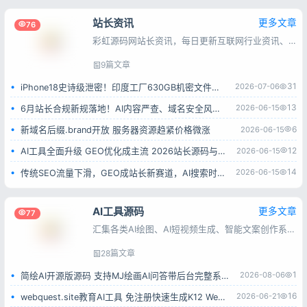
站长资讯
更多文章
76
彩虹源码网站长资讯，每日更新互联网行业资讯、搜索引擎动态、建站运维及推广技巧，为站长与互联网从业者提供实用参考。
9篇文章
31
2026-07-06
iPhone18史诗级泄密！印度工厂630GB机密文件全流出
13
2026-06-15
6月站长合规新规落地！AI内容严查、域名安全风险全面升级
6
2026-06-15
新域名后缀.brand开放 服务器资源趋紧价格微涨
12
2026-06-15
AI工具全面升级 GEO优化成主流 2026站长源码与工具赛道解析
14
2026-06-15
传统SEO流量下滑，GEO成站长新赛道，AI搜索时代该如何转型
AI工具源码
更多文章
77
汇集各类AI绘图、AI短视频生成、智能文案创作系统源码，涵盖多接口对接、会员付费、流量变现类程序，源码完整可用，上手简单，方便搭建AI智能创作平台。
28篇文章
1
2026-08-06
简绘AI开源版源码 支持MJ绘画AI问答带后台完整系统 可二次开发毕业设计
16
2026-06-21
webquest.site教育AI工具 免注册快速生成K12 WebQuest教学任务