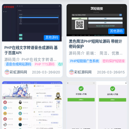
Ping结果的图片，就是这么简
单粗暴 源码展示 源码下载
其他源码
其他源码
黑色简洁PHP短网址源码 带统计
密码保护
PHP在线文字转语音合成源码 基
于百度API
源码简介 前端： 简洁、优雅、
反应灵敏的设计 创建URL、创
源码简介 PHP在线文字转语音
建自定义URL、密码保护的链
PHP短链接广告系统
密码保护短链接
合成源码 基于百度API开发 源
语音合成网站源码
PHP TTS源码
在线文字转语音
接、链接统计、暗色主题、小书
码展示 源码下载
签、复制和共享链接 后端： 删
彩虹源码网
2026-03-26
15
彩虹源码网
2026-03-26
20
除网址、编辑网站设置、添加或
编辑广告、分析、使用自定义
CSS 源码展示 源码下载