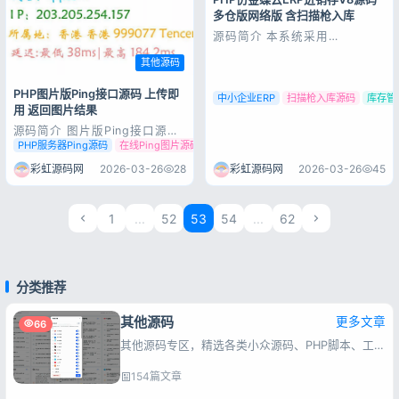
记住登录
忘记密码?
多仓版网络版 含扫描枪入库
源码简介 本系统采用
登录
PHP+MYSQL开发，B/S架构，
方便随地使用，不管是界面上还
其他源码
是功能上都可以说无可挑剔。
系统特色 1、扫描枪入库+库存
用户协议
隐私政策
PHP图片版Ping接口源码 上传即
中小企业ERP
扫描枪入库源码
库存管
预警，含购货，销货，仓库管
用 返回图片结果
理，商品管理，供应商管理，职
员管理等非常多的功能。 2、该
源码简介 图片版Ping接口源码
ERP部署安...
发个自用的Ping图片版接口 把
PHP服务器Ping源码
在线Ping图片源码
Ping图片接口
压缩包丢服务器就能用 请求示
例 比如：xxx.com/index.php?
彩虹源码网
2026-03-26
28
彩虹源码网
2026-03-26
45
url=8.8.8.8 直接返回一张带
Ping结果的图片，就是这么简
单粗暴 源码展示 源码下载
1
...
52
53
54
...
62
分类推荐
其他源码
更多文章
66
其他源码专区，精选各类小众源码、PHP脚本、工具程序，一键安装，满足站长快速建站与功能扩展需求。
154篇文章