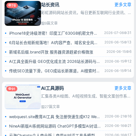
站长资讯
更多文章
76
彩虹源码网站长资讯，每日更新互联网行业资讯、搜索引擎动态、建站运维及推广技巧，为站长与互联网从业者提供实用参考。
9篇文章
31
2026-07-06
iPhone18史诗级泄密！印度工厂630GB机密文件全流出
13
2026-06-15
6月站长合规新规落地！AI内容严查、域名安全风险全面升级
6
2026-06-15
新域名后缀.brand开放 服务器资源趋紧价格微涨
12
2026-06-15
AI工具全面升级 GEO优化成主流 2026站长源码与工具赛道解析
14
2026-06-15
传统SEO流量下滑，GEO成站长新赛道，AI搜索时代该如何转型
AI工具源码
更多文章
91
汇集各类AI绘图、AI短视频生成、智能文案创作系统源码，涵盖多接口对接、会员付费、流量变现类程序，源码完整可用，上手简单，方便搭建AI智能创作平台。
27篇文章
16
2026-06-21
webquest.site教育AI工具 免注册快速生成K12 WebQuest教学任务
21
2026-06-16
NineAi新版AI系统网站源码 ChatGPT多模型AI对话绘画分销商用程序
17
2026-06-16
云海Chatgtp个人商业版｜商用AI对话工具多模型稳定无限制