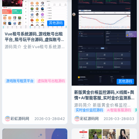
Win1...
其他源码
Vue租号系统源码_游戏账号出租
平台_租号玩平台源码_虚拟账号出
租系统
源码简介 全新Vue租号系统源
码，支持游戏账号出租、虚拟账
号租赁交易，功能完善界面美
观，可搭建类似租号玩的账号出
租平台，支持账号上架、下单、
租用管理，适合搭建游戏租号网
站使用。 源码展示 源码下载
游戏账号租赁平台
虚拟账号出租源码
账号出租系统
其他源码
新版黄金价格监控源码_K线图+舆
情+AI智能客服_实时金价监测系
统源码
源码简介 新版黄金价格监控源
码（K线图模块，黄金舆情模
实时金价监控源码
AI智能客服源码
黄
块，AI智能客服） 新版黄金价
格监控源码，内置专业K线图模
彩虹源码网
2026-03-28
42
彩虹源码网
2026-03-28
33
块、黄金舆情分析模块及AI智能
客服功能，支持实时金价数据监
控，源码可二次开发，附带部署
教程，适合搭建黄金行情、金价