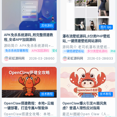
资讯监测类网站...
其他源码
图片 QQ
APK免杀系统源码_附完整搭建教
瀑布流壁纸源码_6分类PHP壁纸
程_安卓APP加固源码
站_一键搭建壁纸网站源码
源码简介 APK免杀系统源码+搭
源码简介 老司机瀑布流壁纸源
建教程 本套APK免杀系统源码
码 源码默认包含6个热门壁纸分
免杀系统部署教程
APK加固源码
安卓免杀工具源码
一键搭建壁纸站
多分类壁纸源码
PH
附带详细搭建教程，支持源码一
类，适配不同用户需求，分类名
键部署，可实现APP相关免杀功
称和对应接口可自由修改，无需
彩虹源码网
2026-03-28
50
彩虹源码网
2026-03-28
33
能，提供完整源码文件与图文搭
复杂操作： 黑丝壁纸 白丝壁纸
建步骤，新手也可快速完成环境
JK壁纸 手机壁纸 电脑壁纸 买
配置与系统搭建，适合网络安全
家秀壁纸 部署方法（超简单）
学习与技术研究使用。 源码展
无需专业技术，新手也能1分钟
示 源码...
部署完...
技术教程
技术教程
OpenClaw搭建教程：本地+云端
OpenClaw爆火引发AI跟风焦
一键部署，打造专属AI智能体
虑？普通人理性应对指南
OpenClaw搭建全攻略：本地
最近AI圈被Open Claw（人称