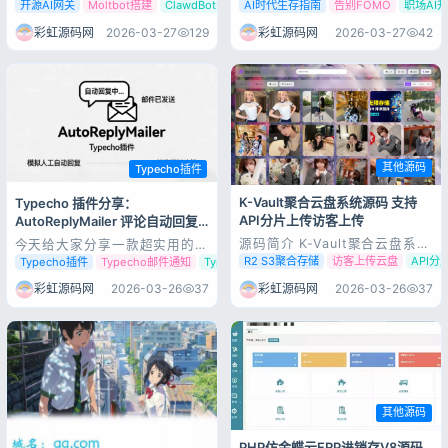
+云端一键部署，打造你的AI智
“小龙虾”）刷屏，GitHub星标
开源AI网关
Moltbot搭建
ClawdBot安装
AI时代生存指南
告别FOMO
职场AI
能体🦞 OpenClaw（曾用名
破20万，从极客圈火到职场
ClawdBot、Moltbot）是一款
人，人人都在聊“本地部署”“AI
彩虹源码网
2026-03-27
129
彩虹源码网
2026-03-27
42
开源AI智能体网关，主打本地优
动手干活”。但热度背后，是弥
先、模型无关、多渠道接入，能
漫的跟风焦虑：别人都在用，我
让AI直接执行文件操作、浏览器
不学就落后？新工具层出不穷，
自动化、消息收发等...
到底该追哪个？ 先看清：Op...
其他源码
Typecho插件
K-Vault聚合云盘系统源码 支持
Typecho 插件分享：
API分片上传访客上传
AutoReplyMailer 评论自动回复
+ 邮件通知
源码简介 K-Vault聚合云盘系统
今天给大家分享一款超实用的
源码支持API分片、访客上传 这
Typecho 小插件——
R2 S3聚合存储
访客上传云盘
API分
Typecho插件
Typecho邮件通知
Typecho评论插件
是一款基于Cloudflare 的
AutoReplyMailer，一键实现
Serverless 聚合云盘。以
评论自动回复 + 邮件双向通
彩虹源码网
2026-03-26
37
彩虹源码网
2026-03-26
37
telegram 为核心（支持
知，懒人站长必备。 插件功能
Webhook 直传与 2GB 扩
评论自动回复：支持多条随机话
登录
展），并全面兼容 R2、S3、
术，可设置延迟回复​ 邮件通
没有账号？立即注册
Di...
知：用户收到回复会发邮件提醒​
...
其他源码
PHP仿金蝶云ERP进销存V8源码