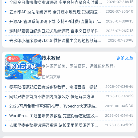
15
2026-07-31
全网今日热榜热搜资讯源码 多平台热点聚合实时采集系统
10
2026-07-30
去水印API总站系统源码 全开源本地处理 短视频去水印接口平台
15
2026-07-30
开源API管理系统源码下载 支持API计费/流量统计/权限管理 一键部署
18
2026-07-26
定时邮箱表白纪念日发送系统源码 自定义日期邮件自动推送网页源码
8
2026-07-26
去水印小程序源码v1.6.5 微信流量主变现短视频解析小程序完整源码
技术教程
更多文章
189
专注源码部署、网站搭建、运维优化教程。
16篇文章
46
2026-07-03
零基础搭建彩虹云商城完整教程，宝塔面板一键部署小白也能学会
29
2026-06-14
网站只收录首页不收录内页怎么办 快速解决方法
30
2026-06-04
2026可用免费博客源码推荐，Typecho快速建站全过程
45
2026-06-04
WordPress主题宝塔安装教程 完整伪静态配置及报错解决方法
39
2026-06-04
去哪里找完整靠谱源码资源 站长常用优质源码下载平台