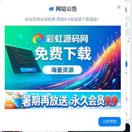
网站公告
彩虹源码网 - 免费源码_游戏源码
本站资源全部免费,赞助9.9享高速下载通道！
最新发布
最多浏览
最多点赞
最多评论
技术教程
宝塔11.4版一键优化脚本，去除广
电脑软件
告/日志/强制绑定，运维更清爽
这个是宝塔面板的一键优化脚
Windows11轻松设置 V1.12 正式
本，主要优化了以下内容： 1.
版下载 功能完整更新
去除宝塔面板强制绑定账号（仅
宝塔面板去除强制绑定
宝塔运维优化
7.7版本） 2.去除各种删除操作
在Windows11使用的时候，有
时的计算题与延时等待 3.去除
些同学想要卸载应用商店的一些
Win11设置工具
Win11精简优化
Win11一键设置
创建网站自动创建的垃圾文件
内置应用，有的想要禁用自带的
（index.html、
杀毒软件，非常多的设置操作起
彩虹源码网
2026-03-29
45
彩虹源码网
2026-03-29
51
404.html、.htaccess） 4...
来属实有些麻烦。今天推荐一款
立即赞助
工具「Windows11轻松设
置」，体积仅有300KB，具有
非常方便的功能。 1.禁用