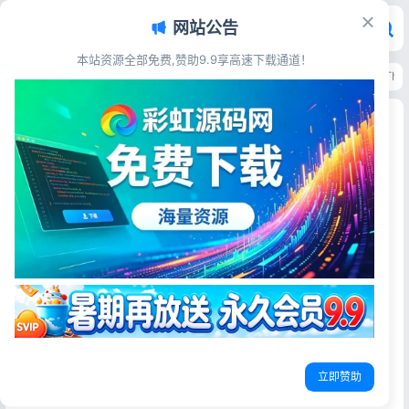
网站公告
本站资源全部免费,赞助9.9享高速下载通道！
首页
>
源码资源
>
电子商务
>
微信小程序商城源码 开源版附搭建安装教程ThinkP
微信小程序商城源码 开源版附搭建安装教程
ThinkPHP5.1
彩虹源码网
2026-05-27
26阅读
源码简介
thinkphp 5.1框架全开源商城小程序源码，代替了手机端的
APP电脑端的独立网站。无需下载，触手可及。
1.源码部署自己服务器，全部数据自己掌握；
立即赞助
2.持续更新升级；