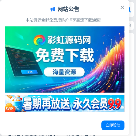
网站公告
本站资源全部免费,赞助9.9享高速下载通道！
首页
>
源码资源
>
电子商务
>
ECShop小米商城模板 模板堂商业源码含团购
ECShop小米商城模板 模板堂商业源码含团购手机
版微信商城
彩虹源码网
2026-05-28
12阅读
源码简介
真正模板堂官方销售价6000元的小米商城模板，ECShop内
核，带团购、手机版和微信商城的哦，源码站长亲测，完整
可用！
立即赞助
非常具有商业价值，经常玩ECShop的童鞋们都了解，在这里
咱们也不做更多的介绍了，一切尽在不言中。