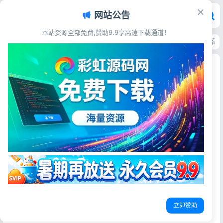
网站公告
本站资源全部免费,赞助9.9享高速下载通道！
首页
>
源码资源
>
电子商务
>
PHP团购拼购商城源码 亲测完美版拼团电商系统
PHP团购拼购商城源码 亲测完美版拼团电商系统
彩虹源码网
2026-05-27
21阅读
源码简介
PHP团购拼购商城源码亲测源码完美版
测试环境：php7.0+mysql5.6+Redis
1、修改数据库配置文件 \application\database.php
立即赞助
2、导入数据库