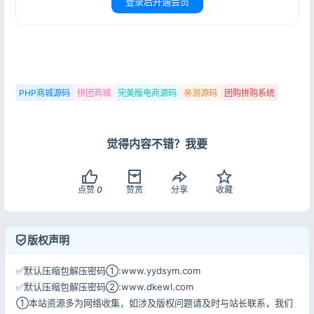
登录后开通会员
登录
没有账号？立即注册
PHP商城源码
拼团商城
完美版电商源码
亲测源码
团购拼购系统
记住登录
忘记密码?
登录
觉得内容不错？我要
用户协议
隐私政策
点赞
0
赞赏
分享
收藏
版权声明
✅默认压缩包解压密码①:www.yydsym.com
✅默认压缩包解压密码②:www.dkewl.com
①本站资源多为网络收集，如涉及版权问题请及时与站长联系，我们